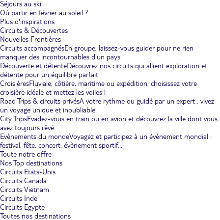
Séjours au ski
Où partir en février au soleil ?
Plus d'inspirations
Circuits & Découvertes
Nouvelles Frontières
Circuits accompagnés
En groupe, laissez-vous guider pour ne rien
manquer des incontournables d'un pays.
Découverte et détente
Découvrez nos circuits qui allient exploration et
détente pour un équilibre parfait.
Croisières
Fluviale, côtière, maritime ou expédition, choisissez votre
croisière idéale et mettez les voiles !
Road Trips & circuits privés
A votre rythme ou guidé par un expert : vivez
un voyage unique et inoubliable.
City Trips
Evadez-vous en train ou en avion et découvrez la ville dont vous
avez toujours rêvé.
Evènements du monde
Voyagez et participez à un évènement mondial :
festival, fête, concert, évènement sportif...
Toute notre offre
Nos Top destinations
Circuits Etats-Unis
Circuits Canada
Circuits Vietnam
Circuits Inde
Circuits Egypte
Toutes nos destinations