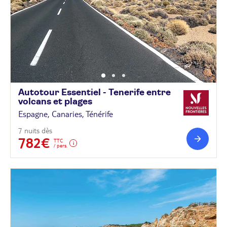
Autotour Essentiel - Tenerife entre
volcans et
plages
Espagne, Canaries, Ténérife
7 nuits dès
782€
TTC
/ pers.