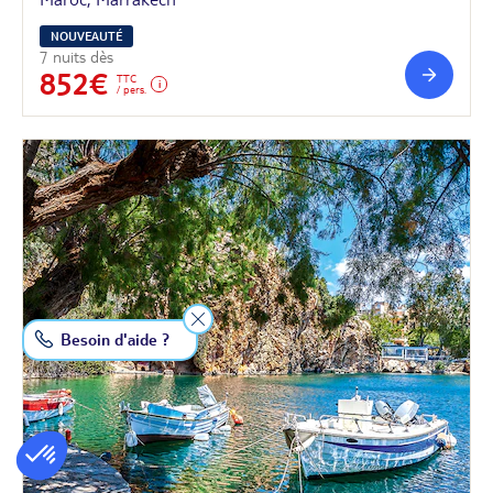
NOUVEAUTÉ
7 nuits dès
852€
TTC
/ pers.
Besoin d'aide ?