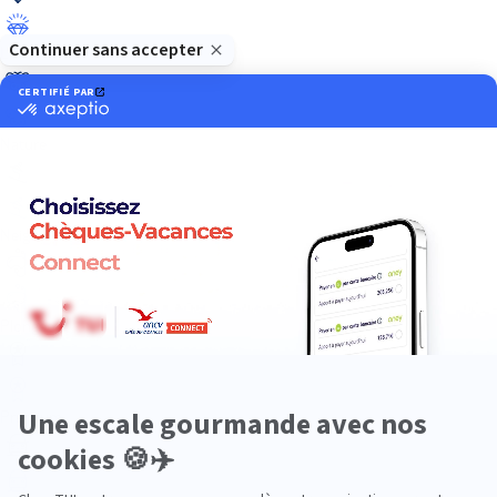
Luxe
Nature
Neige
Plongée
Premium