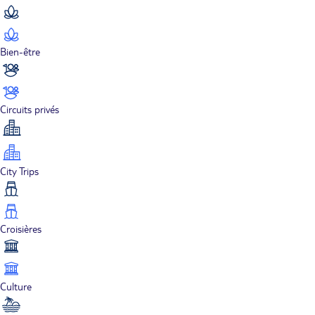
Bien-être
Circuits privés
City Trips
Croisières
Culture