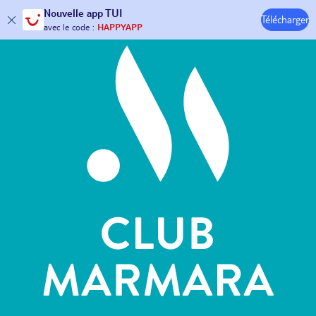
Hôtels & Clubs
Nouvelle
app TUI
Télécharger
30€ offerts*
sur votre
voyage !
avec le code :
HAPPYAPP