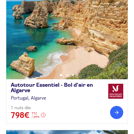
Autotour Essentiel - Bol d'air en
Algarve
Portugal, Algarve
7 nuits dès
798€
TTC
/ pers.