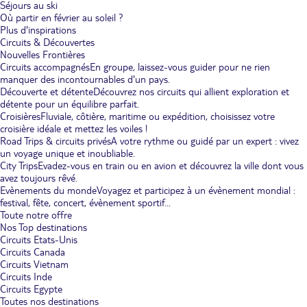
Séjours au ski
Où partir en février au soleil ?
Plus d'inspirations
Circuits & Découvertes
Nouvelles Frontières
Circuits accompagnés
En groupe, laissez-vous guider pour ne rien
manquer des incontournables d'un pays.
Découverte et détente
Découvrez nos circuits qui allient exploration et
détente pour un équilibre parfait.
Croisières
Fluviale, côtière, maritime ou expédition, choisissez votre
croisière idéale et mettez les voiles !
Road Trips & circuits privés
A votre rythme ou guidé par un expert : vivez
un voyage unique et inoubliable.
City Trips
Evadez-vous en train ou en avion et découvrez la ville dont vous
avez toujours rêvé.
Evènements du monde
Voyagez et participez à un évènement mondial :
festival, fête, concert, évènement sportif...
Toute notre offre
Nos Top destinations
Circuits Etats-Unis
Circuits Canada
Circuits Vietnam
Circuits Inde
Circuits Egypte
Toutes nos destinations