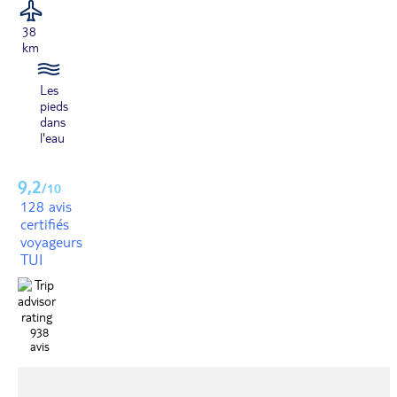
38
km
Les
pieds
dans
l'eau
9,2
/10
128 avis
certifiés
voyageurs
TUI
938
avis