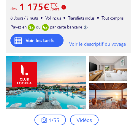
1 175€
TTC
dès
/pers.
8 Jours / 7 nuits
Vol inclus
Transferts inclus
Tout compris
Payez en
ou
par carte bancaire
Voir les tarifs
Voir le descriptif du voyage
1/55
Vidéos