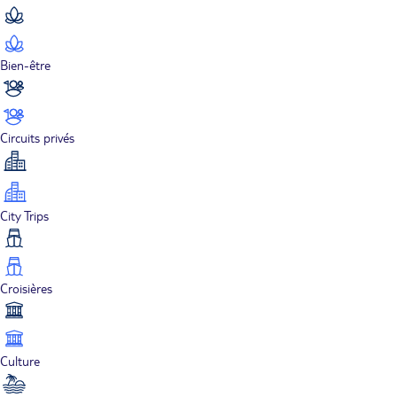
Bien-être
Circuits privés
City Trips
Croisières
Culture