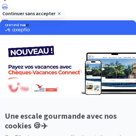
Luxe
Nature
Neige
Plongée
Premium