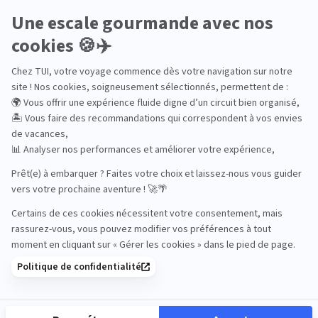
Luxe
Nature
Neige
Plongée
Premium