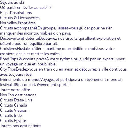
Séjours au ski
Où partir en février au soleil ?
Plus d'inspirations
Circuits & Découvertes
Nouvelles Frontières
Circuits accompagnés
En groupe, laissez-vous guider pour ne rien
manquer des incontournables d'un pays.
Découverte et détente
Découvrez nos circuits qui allient exploration et
détente pour un équilibre parfait.
Croisières
Fluviale, côtière, maritime ou expédition, choisissez votre
croisière idéale et mettez les voiles !
Road Trips & circuits privés
A votre rythme ou guidé par un expert : vivez
un voyage unique et inoubliable.
City Trips
Evadez-vous en train ou en avion et découvrez la ville dont vous
avez toujours rêvé.
Evènements du monde
Voyagez et participez à un évènement mondial :
festival, fête, concert, évènement sportif...
Toute notre offre
Nos Top destinations
Circuits Etats-Unis
Circuits Canada
Circuits Vietnam
Circuits Inde
Circuits Egypte
Toutes nos destinations