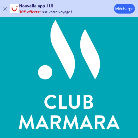
Hôtels & Clubs
Nouvelle
app TUI
Télécharger
30€ offerts*
sur votre
voyage !
avec le code :
HAPPYAPP