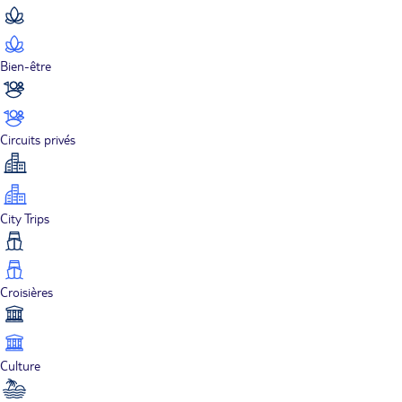
Bien-être
Circuits privés
City Trips
Croisières
Culture