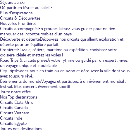
Séjours au ski
Où partir en février au soleil ?
Plus d'inspirations
Circuits & Découvertes
Nouvelles Frontières
Circuits accompagnés
En groupe, laissez-vous guider pour ne rien
manquer des incontournables d'un pays.
Découverte et détente
Découvrez nos circuits qui allient exploration et
détente pour un équilibre parfait.
Croisières
Fluviale, côtière, maritime ou expédition, choisissez votre
croisière idéale et mettez les voiles !
Road Trips & circuits privés
A votre rythme ou guidé par un expert : vivez
un voyage unique et inoubliable.
City Trips
Evadez-vous en train ou en avion et découvrez la ville dont vous
avez toujours rêvé.
Evènements du monde
Voyagez et participez à un évènement mondial :
festival, fête, concert, évènement sportif...
Toute notre offre
Nos Top destinations
Circuits Etats-Unis
Circuits Canada
Circuits Vietnam
Circuits Inde
Circuits Egypte
Toutes nos destinations