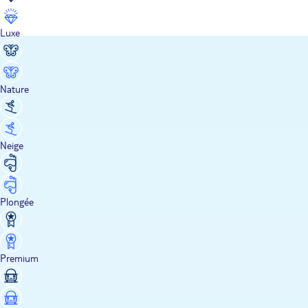
Luxe
Nature
Neige
Plongée
Premium