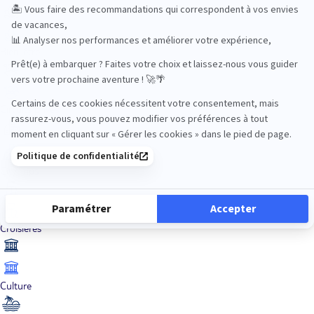
Bien-être
Circuits privés
City Trips
Croisières
Culture