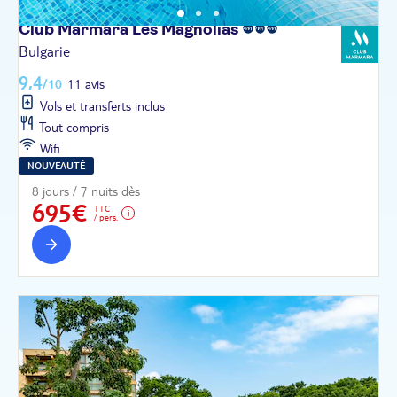
Club Marmara Les
Magnolias
Bulgarie
9,4
/10
11 avis
Vols et transferts inclus
Tout compris
Wifi
NOUVEAUTÉ
8 jours / 7 nuits dès
695€
TTC
/ pers.