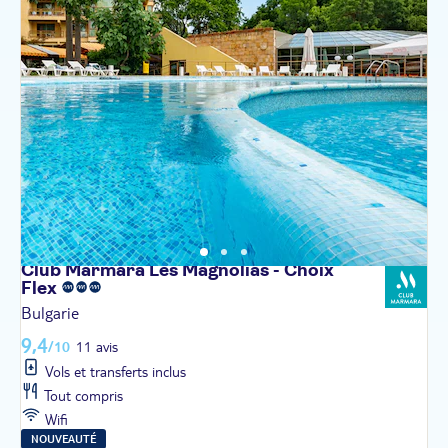
Club Marmara Les Magnolias - Choix
Flex
Bulgarie
9,4
/10
11 avis
Vols et transferts inclus
Tout compris
Wifi
NOUVEAUTÉ