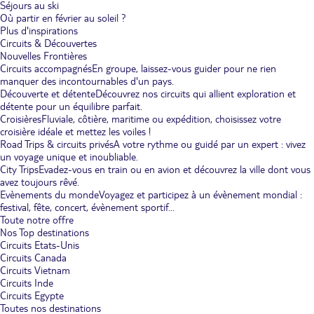
Séjours au ski
Où partir en février au soleil ?
Plus d'inspirations
Circuits & Découvertes
Nouvelles Frontières
Circuits accompagnés
En groupe, laissez-vous guider pour ne rien
manquer des incontournables d'un pays.
Découverte et détente
Découvrez nos circuits qui allient exploration et
détente pour un équilibre parfait.
Croisières
Fluviale, côtière, maritime ou expédition, choisissez votre
croisière idéale et mettez les voiles !
Road Trips & circuits privés
A votre rythme ou guidé par un expert : vivez
un voyage unique et inoubliable.
City Trips
Evadez-vous en train ou en avion et découvrez la ville dont vous
avez toujours rêvé.
Evènements du monde
Voyagez et participez à un évènement mondial :
festival, fête, concert, évènement sportif...
Toute notre offre
Nos Top destinations
Circuits Etats-Unis
Circuits Canada
Circuits Vietnam
Circuits Inde
Circuits Egypte
Toutes nos destinations