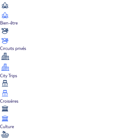
Bien-être
Circuits privés
City Trips
Croisières
Culture