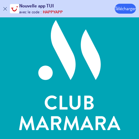
Hôtels & Clubs
Nouvelle
app TUI
30€ offerts*
sur votre
voyage !
Télécharger
avec le code :
HAPPYAPP