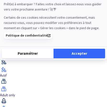
Océan Indien
Nos thématiques
Actif
Adult only