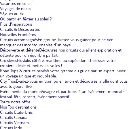
Vacances en solo
Voyages de noces
Séjours au ski
Où partir en février au soleil ?
Plus d'inspirations
Circuits & Découvertes
Nouvelles Frontières
Circuits accompagnés
En groupe, laissez-vous guider pour ne rien
manquer des incontournables d'un pays.
Découverte et détente
Découvrez nos circuits qui allient exploration et
détente pour un équilibre parfait.
Croisières
Fluviale, côtière, maritime ou expédition, choisissez votre
croisière idéale et mettez les voiles !
Road Trips & circuits privés
A votre rythme ou guidé par un expert : vivez
un voyage unique et inoubliable.
City Trips
Evadez-vous en train ou en avion et découvrez la ville dont vous
avez toujours rêvé.
Evènements du monde
Voyagez et participez à un évènement mondial :
festival, fête, concert, évènement sportif...
Toute notre offre
Nos Top destinations
Circuits Etats-Unis
Circuits Canada
Circuits Vietnam
Circuits Inde