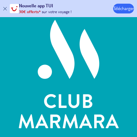
Hôtels & Clubs
Nouvelle
app TUI
Télécharger
30€ offerts*
sur votre
voyage !
avec le code :
HAPPYAPP