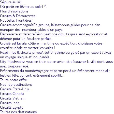
Séjours au ski
Où partir en février au soleil ?
Plus d'inspirations
Circuits & Découvertes
Nouvelles Frontières
Circuits accompagnés
En groupe, laissez-vous guider pour ne rien
manquer des incontournables d'un pays.
Découverte et détente
Découvrez nos circuits qui allient exploration et
détente pour un équilibre parfait.
Croisières
Fluviale, côtière, maritime ou expédition, choisissez votre
croisière idéale et mettez les voiles !
Road Trips & circuits privés
A votre rythme ou guidé par un expert : vivez
un voyage unique et inoubliable.
City Trips
Evadez-vous en train ou en avion et découvrez la ville dont vous
avez toujours rêvé.
Evènements du monde
Voyagez et participez à un évènement mondial :
festival, fête, concert, évènement sportif...
Toute notre offre
Nos Top destinations
Circuits Etats-Unis
Circuits Canada
Circuits Vietnam
Circuits Inde
Circuits Egypte
Toutes nos destinations