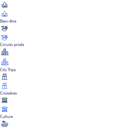
Bien-être
Circuits privés
City Trips
Croisières
Culture