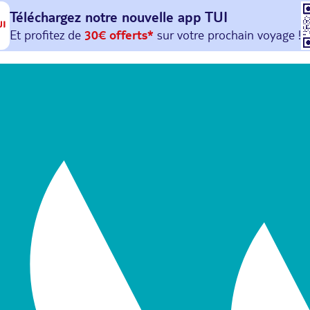
Téléchargez notre nouvelle
app TUI
Et profitez de
30€ offerts*
sur votre
prochain
voyage !
avec le code :
HAPPYAPP