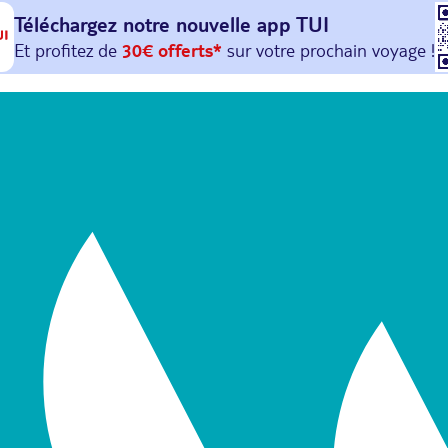
Téléchargez notre nouvelle
app TUI
Et profitez de
30€ offerts*
sur votre
prochain
voyage !
avec le code :
HAPPYAPP