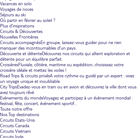
Vacances en solo
Voyages de noces
Séjours au ski
Où partir en février au soleil ?
Plus d'inspirations
Circuits & Découvertes
Nouvelles Frontières
Circuits accompagnés
En groupe, laissez-vous guider pour ne rien
manquer des incontournables d'un pays.
Découverte et détente
Découvrez nos circuits qui allient exploration et
détente pour un équilibre parfait.
Croisières
Fluviale, côtière, maritime ou expédition, choisissez votre
croisière idéale et mettez les voiles !
Road Trips & circuits privés
A votre rythme ou guidé par un expert : vivez
un voyage unique et inoubliable.
City Trips
Evadez-vous en train ou en avion et découvrez la ville dont vous
avez toujours rêvé.
Evènements du monde
Voyagez et participez à un évènement mondial :
festival, fête, concert, évènement sportif...
Toute notre offre
Nos Top destinations
Circuits Etats-Unis
Circuits Canada
Circuits Vietnam
Circuits Inde