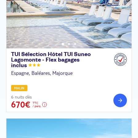
TUI Sélection Hôtel TUI Suneo
Lagomonte - Flex bagages
inclus
Espagne, Baléares, Majorque
MALIN
6 nuits dès
670€
TTC
/ pers.