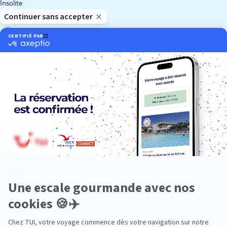
Insolite
Luxe
Nature
Neige
Plongée
Premium