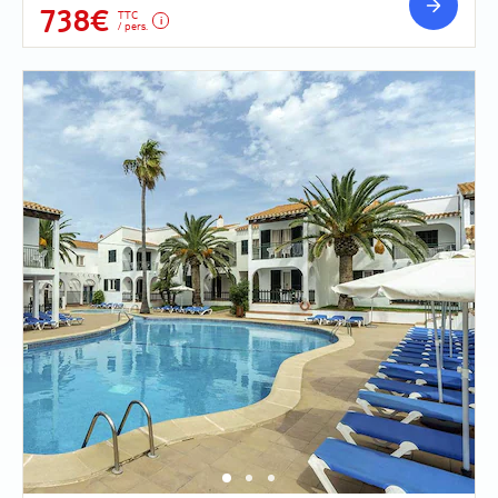
738€
TTC
/ pers.