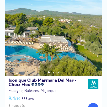
Iconique Club Marmara Del Mar -
Choix
Flex
Espagne, Baléares, Majorque
9,4
/10
353 avis
6 nuits dès