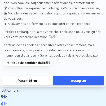
Road Trips
Safari
Sénior
Tennis
Tout compris