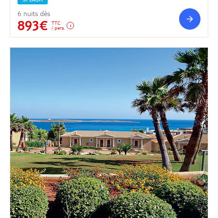
6 nuits dès
893€
TTC
/ pers.