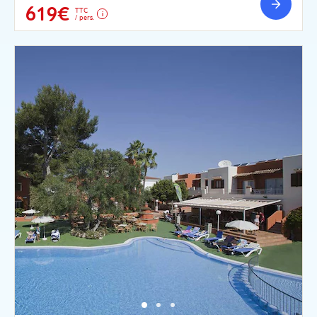
619€
TTC
/ pers.