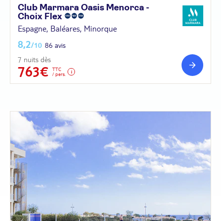
Club Marmara Oasis Menorca -
Choix
Flex
Espagne, Baléares, Minorque
8,2
/10
86 avis
7 nuits dès
763€
TTC
/ pers.