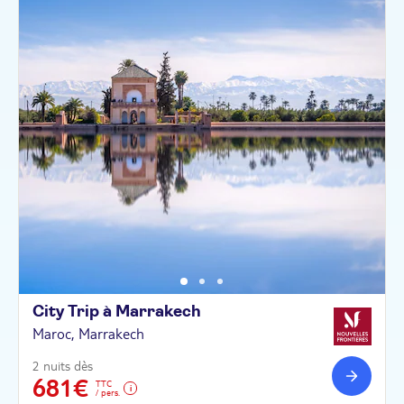
City Trip à
Marrakech
Maroc, Marrakech
2 nuits dès
681€
TTC
/ pers.