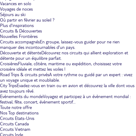
Vacances en solo
Voyages de noces
Séjours au ski
Où partir en février au soleil ?
Plus d'inspirations
Circuits & Découvertes
Nouvelles Frontières
Circuits accompagnés
En groupe, laissez-vous guider pour ne rien
manquer des incontournables d'un pays.
Découverte et détente
Découvrez nos circuits qui allient exploration et
détente pour un équilibre parfait.
Croisières
Fluviale, côtière, maritime ou expédition, choisissez votre
croisière idéale et mettez les voiles !
Road Trips & circuits privés
A votre rythme ou guidé par un expert : vivez
un voyage unique et inoubliable.
City Trips
Evadez-vous en train ou en avion et découvrez la ville dont vous
avez toujours rêvé.
Evènements du monde
Voyagez et participez à un évènement mondial :
festival, fête, concert, évènement sportif...
Toute notre offre
Nos Top destinations
Circuits Etats-Unis
Circuits Canada
Circuits Vietnam
Circuits Inde