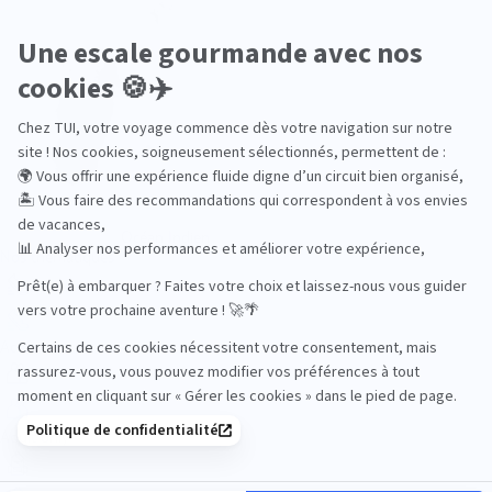
Océan Indien
Nos thématiques
Actif
Adult only