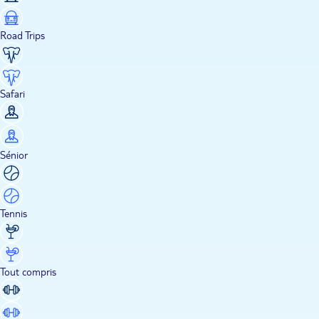
Road Trips
Safari
Sénior
Tennis
Tout compris