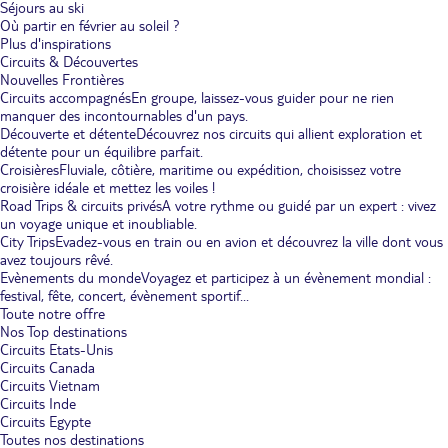
Séjours au ski
Où partir en février au soleil ?
Plus d'inspirations
Circuits & Découvertes
Nouvelles Frontières
Circuits accompagnés
En groupe, laissez-vous guider pour ne rien
manquer des incontournables d'un pays.
Découverte et détente
Découvrez nos circuits qui allient exploration et
détente pour un équilibre parfait.
Croisières
Fluviale, côtière, maritime ou expédition, choisissez votre
croisière idéale et mettez les voiles !
Road Trips & circuits privés
A votre rythme ou guidé par un expert : vivez
un voyage unique et inoubliable.
City Trips
Evadez-vous en train ou en avion et découvrez la ville dont vous
avez toujours rêvé.
Evènements du monde
Voyagez et participez à un évènement mondial :
festival, fête, concert, évènement sportif...
Toute notre offre
Nos Top destinations
Circuits Etats-Unis
Circuits Canada
Circuits Vietnam
Circuits Inde
Circuits Egypte
Toutes nos destinations