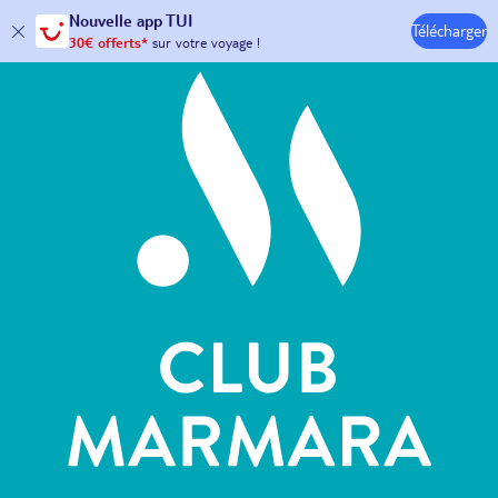
Hôtels & Clubs
Nouvelle
app TUI
Télécharger
30€ offerts*
sur votre
voyage !
avec le code :
HAPPYAPP