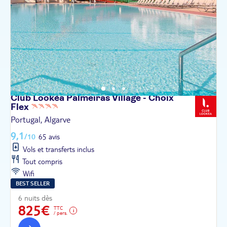
Club Lookéa Palmeiras Village - Choix
Flex
Portugal, Algarve
9,1
/10
65 avis
Vols et transferts inclus
Tout compris
Wifi
BEST SELLER
6 nuits dès
825€
TTC
/ pers.