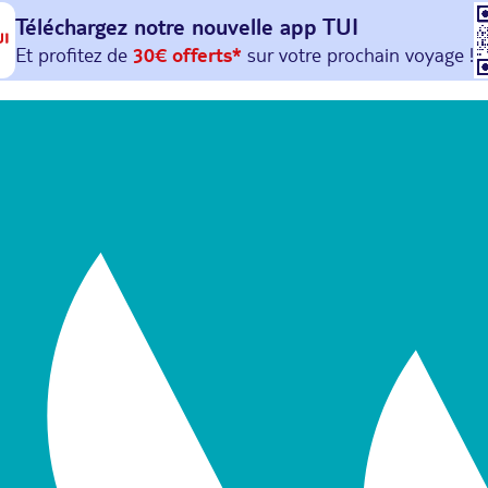
Téléchargez notre nouvelle
app TUI
Et profitez de
30€ offerts*
sur votre
prochain
voyage !
avec le code :
HAPPYAPP