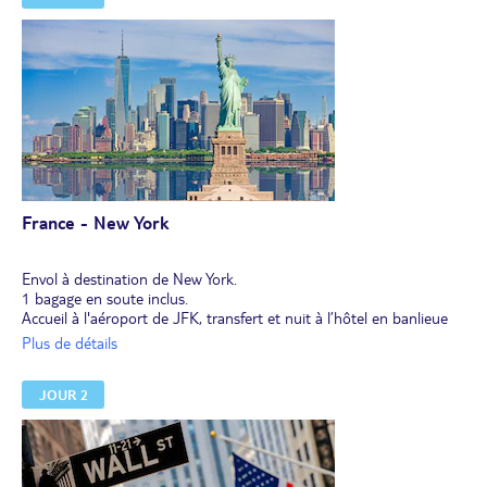
France - New York
Envol à destination de New York.
1 bagage en soute inclus.
Accueil à l'aéroport de JFK, transfert et nuit à l’hôtel en banlieue
de New York.
Plus de détails
Dîner libre.
Transfert possible depuis l'aéroport de Newark (EWR) avec un
JOUR 2
supplément de 130 €/personne (min 2 passagers). Nous contacter.