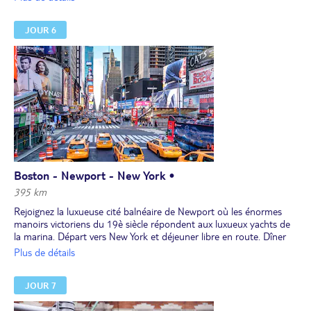
les principaux monuments historiques liés à l'indépendance des
États-Unis. Vous traversez les différents quartiers de cette ville
JOUR 6
portuaire avant de rejoindre Cambridge où se trouve Harvard, la
plus ancienne université du pays, également membre de la
prestigieuse Ivy League. Dîner et nuit dans les environs.
Boston - Newport - New York •
395 km
Rejoignez la luxueuse cité balnéaire de Newport où les énormes
manoirs victoriens du 19è siècle répondent aux luxueux yachts de
la marina. Départ vers New York et déjeuner libre en route. Dîner
dans un restaurant proche de l'ébullition de Times Square.
Plus de détails
Installation pour 2 nuits dans le New Jersey.
JOUR 7