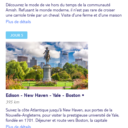
Découvrez le mode de vie hors du temps de la communauté
Amish. Refusant le monde moderne, il n'est pas rare de croiser
une carriole tirée par un cheval. Visite d'une ferme et d'une maison
Amish. Déjeuner typique et courte route vers Philadelphie. Tour à
Plus de détails
pied pour découvrir Independance Hall, où fut signée la
Déclaration d'Indépendance, et Liberty Bell, la cloche
JOUR 5
monumentale emblème de la ville. Route au Nord et étape à
Edison, à la frontière séparant le New Jersey de l'État de New York.
Dîner et nuit.
Edison - New Haven - Yale - Boston •
395 km
Suivez la côte Atlantique jusqu'à New Haven, aux portes de la
Nouvelle-Angleterre, pour visiter la prestigieuse université de Yale,
fondée en 1701. Déjeuner et route vers Boston, la capitale
régionale. Suivez le Freedom Trail, une agréable promenade reliant
Plus de détails