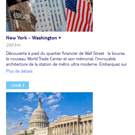
New York - Washington •
260 km
Découverte à pied du quartier financier de Wall Street : la bourse,
le nouveau World Trade Center et son mémorial, l'incroyable
architecture de la station de métro ultra moderne. Embarquez sur
le ferry de Staten Island pour photographier au passage la statue
Plus de détails
de la Liberté et la skyline, la silhouette des gratte-ciels de New
York. Retour à Manhattan et déjeuner à Chinatown. Route au Sud
JOUR 3
vers Washington DC, la capitale fédérale du pays. Installation à
l'hôtel en périphérie pour 2 nuits. Dîner libre.