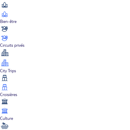
Bien-être
Circuits privés
City Trips
Croisières
Culture