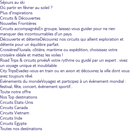
Séjours au ski
Où partir en février au soleil ?
Plus d'inspirations
Circuits & Découvertes
Nouvelles Frontières
Circuits accompagnés
En groupe, laissez-vous guider pour ne rien
manquer des incontournables d'un pays.
Découverte et détente
Découvrez nos circuits qui allient exploration et
détente pour un équilibre parfait.
Croisières
Fluviale, côtière, maritime ou expédition, choisissez votre
croisière idéale et mettez les voiles !
Road Trips & circuits privés
A votre rythme ou guidé par un expert : vivez
un voyage unique et inoubliable.
City Trips
Evadez-vous en train ou en avion et découvrez la ville dont vous
avez toujours rêvé.
Evènements du monde
Voyagez et participez à un évènement mondial :
festival, fête, concert, évènement sportif...
Toute notre offre
Nos Top destinations
Circuits Etats-Unis
Circuits Canada
Circuits Vietnam
Circuits Inde
Circuits Egypte
Toutes nos destinations