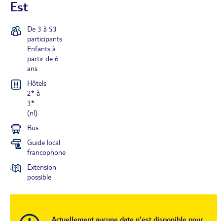
Est
De 3 à 53
participants
Enfants à
partir de 6
ans
Hôtels
2* à
3*
(nl)
Bus
Guide local
francophone
Extension
possible
Actuellement aucune date n'est disponible pour