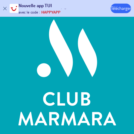
Hôtels & Clubs
Nouvelle
app TUI
Télécharger
30€ offerts*
sur votre
voyage !
avec le code :
HAPPYAPP