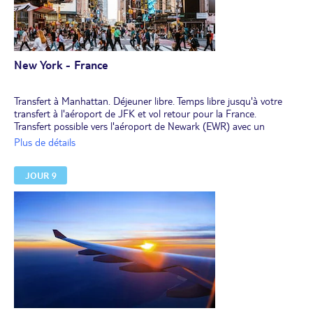
New York - France
Transfert à Manhattan. Déjeuner libre. Temps libre jusqu'à votre
transfert à l'aéroport de JFK et vol retour pour la France.
Transfert possible vers l'aéroport de Newark (EWR) avec un
supplément de 130 €/personne (min 2 passagers). Nous contacter.
Plus de détails
Prolongez votre voyage avec notre proposition d'extension pour 2
nuits au cœur de New York, au Marriott Courtyard Midtown 3*+.
JOUR 9