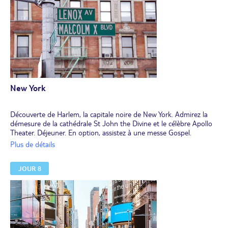
New York
Découverte de Harlem, la capitale noire de New York. Admirez la
démesure de la cathédrale St John the Divine et le célèbre Apollo
Theater. Déjeuner. En option, assistez à une messe Gospel.
L'après-midi, visite guidée panoramique des quartiers célèbres de
Plus de détails
New York. A vous Greenwich village, Little Italy, Soho. Vous passez
devant le bâtiment des Nations Unies, l'Empire State Building et le
JOUR 8
Radio City Hall, au cœur du Rockefeller Center avant de revenir
admirer les panneaux lumineux de Times Square, sur Broadway.
Dîner libre et nuit.