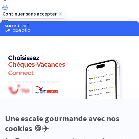
Luxe
Nature
Neige
Plongée
Premium