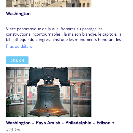
Washington
Visite panoramique de la ville. Admirez au passage les
constructions incontournables : la maison blanche, le capitole, la
bibliothèque du congrès, ainsi que les monuments honorant les
figures marquantes de l'histoire américaine : Lincoln, Washington,
Plus de détails
Jefferson, Martin Luther King. Découvrez le quartier historique de
Georgetown. Passage par le cimetière d'Arlington où se trouve la
JOUR 4
tombe de J F Kennedy. Déjeuner libre. Après-midi libre pour
découvrir un des nombreux musées gratuits de la Smithonian
Institution, les plus célèbres sont le musée de l'Air et de l'Espace,
et le musée d'Histoire Naturelle. Dîner. Nuit.
Washington - Pays Amish - Philadelphie - Edison •
415 km