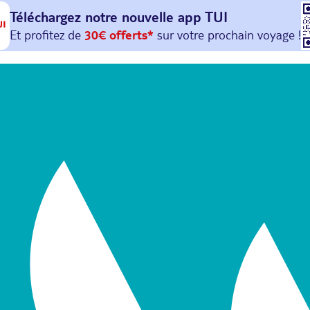
Téléchargez notre nouvelle
app TUI
Et profitez de
30€ offerts*
sur votre
prochain
voyage !
avec le code :
HAPPYAPP