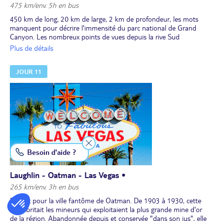
475 km/env. 5h en bus
450 km de long, 20 km de large, 2 km de profondeur, les mots
manquent pour décrire l'immensité du parc national de Grand
Canyon. Les nombreux points de vues depuis la rive Sud
permettent d'admirer le flamboiement des couleurs changeantes
Plus de détails
des roches à nu, et d'apercevoir, au loin, tout au fond, le fleuve
Colorado qui s'écoule paisiblement.
JOUR 11
En option, avec supplément, environ 245 $ US/pers, survol en
avionnette (25 minutes).
Déjeuner libre.
Reprenez l'I-40 vers l'Ouest, sur les traces de la Route 66, et vous
passerez par des villages typiques comme Seligman, arrêté dans le
temps, ou encore Kingman dont vous visiterez le musée historique
de la Route 66, très différent de celui de Clinton (jour 6).
Route vers le Nevada et arrivée à Laughlin, sur les berges du
Colorado, à la frontière de l'Arizona.
Dînet et nuit.
Besoin d'aide ?
Laughlin - Oatman - Las Vegas •
265 km/env. 3h en bus
Départ pour la ville fantôme de Oatman. De 1903 à 1930, cette
ville abritait les mineurs qui exploitaient la plus grande mine d'or
de la région. Abandonnée depuis et conservée "dans son jus", elle