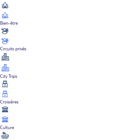
Bien-être
Circuits privés
City Trips
Croisières
Culture