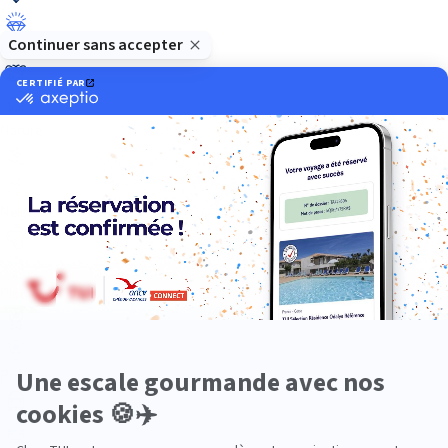
Luxe
Nature
Neige
Plongée
Premium