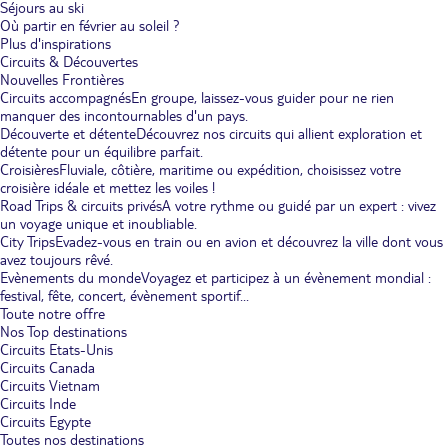
Séjours au ski
Où partir en février au soleil ?
Plus d'inspirations
Circuits & Découvertes
Nouvelles Frontières
Circuits accompagnés
En groupe, laissez-vous guider pour ne rien
manquer des incontournables d'un pays.
Découverte et détente
Découvrez nos circuits qui allient exploration et
détente pour un équilibre parfait.
Croisières
Fluviale, côtière, maritime ou expédition, choisissez votre
croisière idéale et mettez les voiles !
Road Trips & circuits privés
A votre rythme ou guidé par un expert : vivez
un voyage unique et inoubliable.
City Trips
Evadez-vous en train ou en avion et découvrez la ville dont vous
avez toujours rêvé.
Evènements du monde
Voyagez et participez à un évènement mondial :
festival, fête, concert, évènement sportif...
Toute notre offre
Nos Top destinations
Circuits Etats-Unis
Circuits Canada
Circuits Vietnam
Circuits Inde
Circuits Egypte
Toutes nos destinations