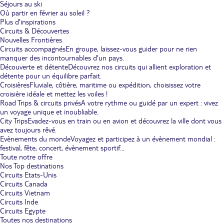
Séjours au ski
Où partir en février au soleil ?
Plus d'inspirations
Circuits & Découvertes
Nouvelles Frontières
Circuits accompagnés
En groupe, laissez-vous guider pour ne rien
manquer des incontournables d'un pays.
Découverte et détente
Découvrez nos circuits qui allient exploration et
détente pour un équilibre parfait.
Croisières
Fluviale, côtière, maritime ou expédition, choisissez votre
croisière idéale et mettez les voiles !
Road Trips & circuits privés
A votre rythme ou guidé par un expert : vivez
un voyage unique et inoubliable.
City Trips
Evadez-vous en train ou en avion et découvrez la ville dont vous
avez toujours rêvé.
Evènements du monde
Voyagez et participez à un évènement mondial :
festival, fête, concert, évènement sportif...
Toute notre offre
Nos Top destinations
Circuits Etats-Unis
Circuits Canada
Circuits Vietnam
Circuits Inde
Circuits Egypte
Toutes nos destinations