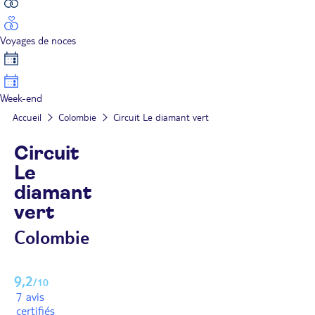
Voyages de noces
Week-end
Accueil
Colombie
Circuit Le diamant vert
Circuit
Le
diamant
vert
Colombie
9,2
/10
7 avis
certifiés