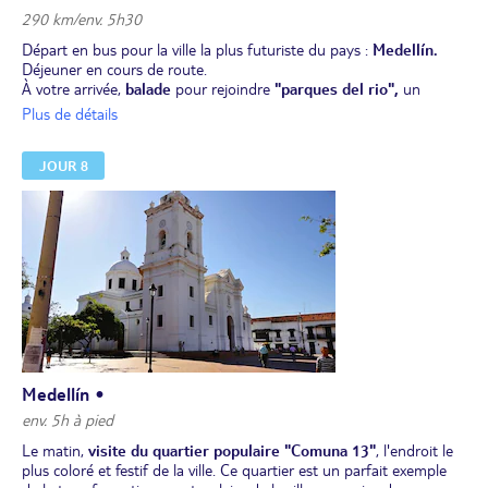
290 km/env. 5h30
Départ en bus pour la ville la plus futuriste du pays :
Medellín.
Déjeuner en cours de route.
À votre arrivée,
balade
pour rejoindre
"parques del rio",
un
espace pensé pour améliorer la qualité de vie des citadins. Medellín
Plus de détails
est d'ailleurs reconnue pour la réussite de sa transformation
urbaine et sociale. Puis, visite du "
Parque de la Inflexión"
, lieu de
JOUR 8
mémoire dédié à l'hommage aux victimes du conflit armé en
Colombie. Ce parc intégre des éléments tels que des plaques, des
sculptures et des peintures murales qui rappellent les événements
traumatisants. Il cherche également à éduquer la communauté sur
l'histoire de la violence, en promouvant la construction de la paix et
la transformation sociale dans la ville. Retour à l"hôtel.
Dîner libre
,
l'un des quartiers les plus animés de la ville.
Installation pour 2 nuits à l'hôtel.
Medellín •
env. 5h à pied
Le matin,
visite du quartier populaire "Comuna 13"
, l'endroit le
plus coloré et festif de la ville. Ce quartier est un parfait exemple