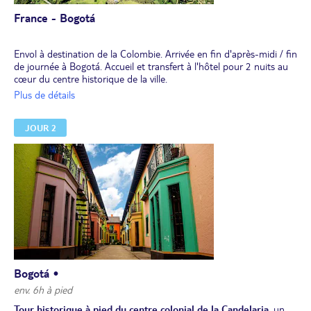
France - Bogotá
Envol à destination de la Colombie. Arrivée en fin d'après-midi / fin
de journée à Bogotá. Accueil et transfert à l'hôtel pour 2 nuits au
cœur du centre historique de la ville.
Dîner libre.
Plus de détails
JOUR 2
Bogotá •
env. 6h à pied
Tour historique à pied du centre colonial de la Candelaria
, un