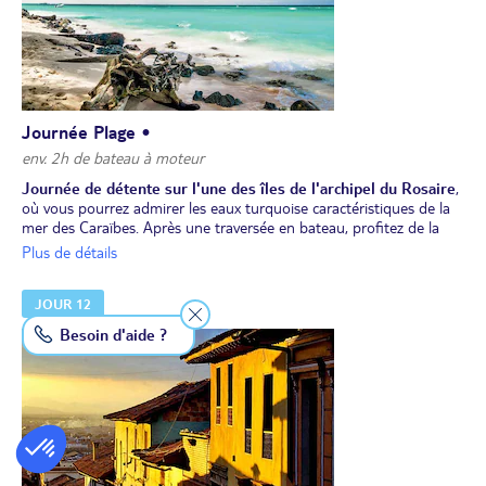
Journée Plage •
env. 2h de bateau à moteur
Journée de détente sur l'une des îles de l'archipel du Rosaire
,
où vous pourrez admirer les eaux turquoise caractéristiques de la
mer des Caraïbes. Après une traversée en bateau, profitez de la
baignade et de la détente.
Plus de détails
Déjeuner sur place.
Retour à Cartagena dans l'après-midi.
JOUR 12
Dîner dans le centre historique.
Nuit à l'hôtel.
Besoin d'aide ?