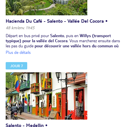
Hacienda Du Café - Salento - Vallée Del Cocora •
48 km/env. 1h45
Départ en bus privé pour
Salento
, puis en
Willys (transport
typique) pour la vallée del Cocora
. Vous marcherez ensuite dans
les pas du guide
pour découvrir une vallée hors du commun où
les “Palmas de Cera"
, l'arbre national, confèrent au paysage une
Plus de détails
dimension surréaliste (durée variable en fonction des envies de
chacun). Puis découverte des
"bosques de niebla"
, un écosystème
JOUR 7
trés particulier au sein duquel s'observent certains des oiseaux
caractéristiques de la région.
Déjeuner traditionnel à base de truite.
L'après-midi,
visite libre du village typique de Salento
.
Dîner.
Nuit à l'hôtel.
Salento - Medellin •