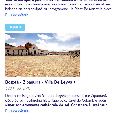
endroit plein de charme avec ses maisons aux couleurs vives et ses
balcons en bois sculpté. Au programme : la Place Bolivar et la place
del Chorro avec ses artistes ainsi que ses maisons coloniales. Visite
Plus de détails
du plus
grand marché de Colombie : Paloquemao avec une
dégustation de fruits locaux.
JOUR 3
Déjeuner.
Départ pour la
visite du musée de l'Or
, où se trouve la plus
grande collection d'Amérique latine d'objets en or précolombiens.
Il abrite en effet plus de 30 000 pièces en or et des émeraudes par
milliers. Vous visiterez également le
Musée Botero
avec une
grande collection du plus célèbre artiste Colombien ainsi que
d'autres chefs d'œuvres des plus grands noms de
l’impressionnisme et du modernisme
Dîner dans le quartier de la Candelaria
et nuit à l'hôtel.
Bogotá - Zipaquira - Villa De Leyva •
180 km/env. 4h
Départ de Bogotá vers
Villa de Leyva
en passant par Zipaquirá,
déclarée au Patrimoine historique et culturel de Colombie, pour
visiter
son étonnante cathédrale de sel
. Construite à l'intérieur
d'une mine de sel, cette œuvre architecturale majeure est un
Plus de détails
véritable temple au caractère sacré.