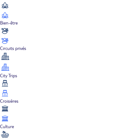
Bien-être
Circuits privés
City Trips
Croisières
Culture