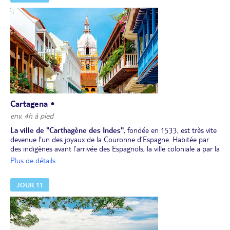
Patrimoine Naturel et Environnemental. Ses ruelles et ses Zocalos
vous surprendront !
Déjeuner dans le village de Guatapé.
Envol pour
Cartagena
.
Dîner près de l'aéroport de Cartagena ou au cœur du centre
historique, en fonction de l'heure d'arrivée.
Installation pour 3 nuits à l'hôtel.
Cartagena •
env. 4h à pied
La ville de "Carthagène des Indes"
, fondée en 1533, est très vite
devenue l'un des joyaux de la Couronne d’Espagne. Habitée par
des indigènes avant l’arrivée des Espagnols, la ville coloniale a par la
suite été fortifiée par de larges murailles afin de pouvoir résister
Plus de détails
aux constantes attaques des pirates. Après le petit
déjeuner,
promenade à pied
dans les quartiers coloniaux de San
JOUR 11
Diego et de Santo Domingo, puis le
quartier bohème de
Getsemani
.
Déjeuner et reste de la journée libre pour flâner à votre guise.
Dîner libre.
Nuit à votre hôtel.