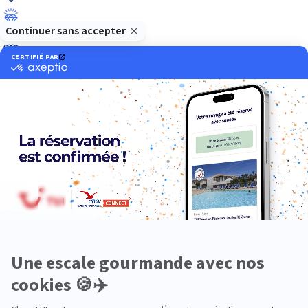
Luxe
Nature
Neige
Plongée
Premium