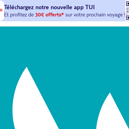
Téléchargez notre nouvelle
app TUI
Et profitez de
30€ offerts*
sur votre
prochain
voyage !
avec le code :
HAPPYAPP