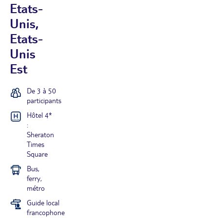
Etats-
Unis,
Etats-
Unis
Est
De 3 à 50
participants
Hôtel 4*
:
Sheraton
Times
Square
Bus,
ferry,
métro
Guide local
francophone