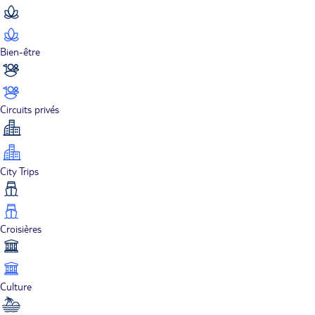
Bien-être
Circuits privés
City Trips
Croisières
Culture