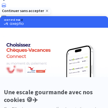
Luxe
Nature
Neige
Plongée
Premium