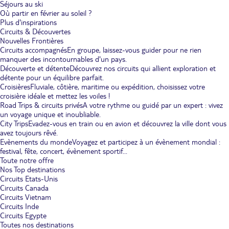
Séjours au ski
Où partir en février au soleil ?
Plus d'inspirations
Circuits & Découvertes
Nouvelles Frontières
Circuits accompagnés
En groupe, laissez-vous guider pour ne rien
manquer des incontournables d'un pays.
Découverte et détente
Découvrez nos circuits qui allient exploration et
détente pour un équilibre parfait.
Croisières
Fluviale, côtière, maritime ou expédition, choisissez votre
croisière idéale et mettez les voiles !
Road Trips & circuits privés
A votre rythme ou guidé par un expert : vivez
un voyage unique et inoubliable.
City Trips
Evadez-vous en train ou en avion et découvrez la ville dont vous
avez toujours rêvé.
Evènements du monde
Voyagez et participez à un évènement mondial :
festival, fête, concert, évènement sportif...
Toute notre offre
Nos Top destinations
Circuits Etats-Unis
Circuits Canada
Circuits Vietnam
Circuits Inde
Circuits Egypte
Toutes nos destinations