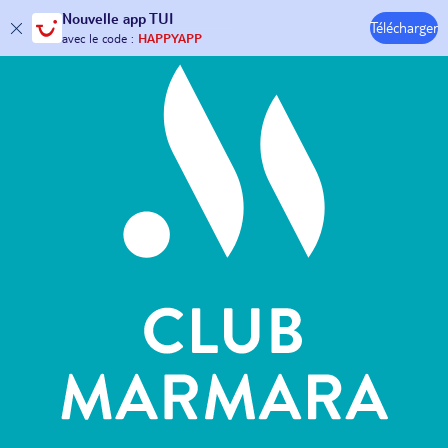
Hôtels & Clubs
Nouvelle
app TUI
Télécharger
30€ offerts*
sur votre
voyage !
avec le code :
HAPPYAPP