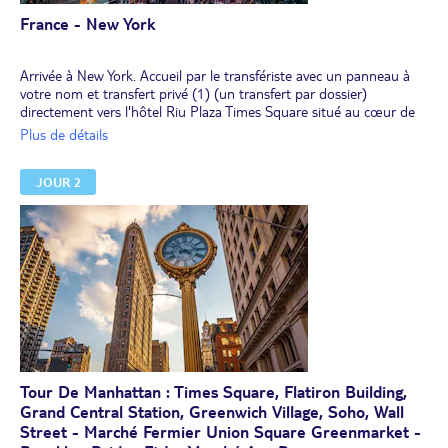
France - New York
Arrivée à New York. Accueil par le transfériste avec un panneau à
votre nom et transfert privé (1) (un transfert par dossier)
directement vers l'hôtel Riu Plaza Times Square situé au cœur de
Manhattan. Rencontre avec votre guide le jour d'arrivée ou le
Plus de détails
lendemain si vous arrivez à l'hôtel après 18h00.
À 50 m de la station de métro "7 Av", l'hôtel est idéalement situé à
JOUR 2
400 m de Times Square, de Central Park, du Rockfeller Center, de
la 5e avenue et du Moma.
Votre guide vous remettra une carte de métro/bus valable pour la
durée de votre séjour. Installation à l'hôtel pour 4 ou 5 nuits selon
votre choix.
Dîner libre.
NB(1) : pour des raisons d'organisation et de planification horaire
du transfert, il est IMPERATIF d'inscrire le numéro de portable du
voyageur dans le dossier d'inscription (voir avec votre agence de
voyage), sinon le transfériste ne pourrait pas vous joindre en cas
de besoin.
Tour De Manhattan : Times Square, Flatiron Building,
Grand Central Station, Greenwich Village, Soho, Wall
Street - Marché Fermier Union Square Greenmarket -