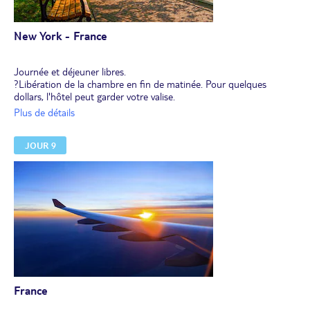
New York - France
Journée et déjeuner libres.
?Libération de la chambre en fin de matinée. Pour quelques
dollars, l'hôtel peut garder votre valise.
Profitez-en pour faire du shopping ou vous promener dans la ville.
Plus de détails
Rendez-vous à l'hôtel et transfert en navette vers l’aéroport pour
le vol retour.
JOUR 9
France