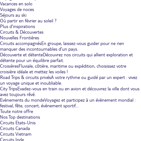
Vacances en solo
Voyages de noces
Séjours au ski
Où partir en février au soleil ?
Plus d'inspirations
Circuits & Découvertes
Nouvelles Frontières
Circuits accompagnés
En groupe, laissez-vous guider pour ne rien
manquer des incontournables d'un pays.
Découverte et détente
Découvrez nos circuits qui allient exploration et
détente pour un équilibre parfait.
Croisières
Fluviale, côtière, maritime ou expédition, choisissez votre
croisière idéale et mettez les voiles !
Road Trips & circuits privés
A votre rythme ou guidé par un expert : vivez
un voyage unique et inoubliable.
City Trips
Evadez-vous en train ou en avion et découvrez la ville dont vous
avez toujours rêvé.
Evènements du monde
Voyagez et participez à un évènement mondial :
festival, fête, concert, évènement sportif...
Toute notre offre
Nos Top destinations
Circuits Etats-Unis
Circuits Canada
Circuits Vietnam
Circuits Inde