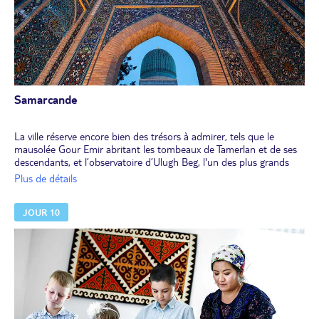
unique, où on trouve tous les procédés artistiques de décoration
des édifices islamiques. En soirée, vous assisterez à un spectacle de
costumes historiques au théâtre El Merosi.
Dîner dans un restaurant de la ville et nuit à l'hôtel.
Samarcande
La ville réserve encore bien des trésors à admirer, tels que le
mausolée Gour Emir abritant les tombeaux de Tamerlan et de ses
descendants, et l’observatoire d’Ulugh Beg, l'un des plus grands
astronomes de son temps.Visite du musée Afrosiab abritant des
Plus de détails
peintures uniques du 7e siècle, d’une étonnante fraîcheur.
Déjeuner.
JOUR 10
Après-midi libre.
Dîner en ville et nuit à l'hôtel.