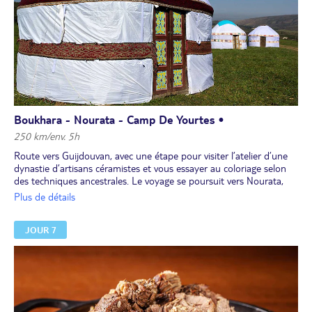
Boukhara - Nourata - Camp De Yourtes •
250 km/env. 5h
Route vers Guijdouvan, avec une étape pour visiter l’atelier d’une
dynastie d’artisans céramistes et vous essayer au coloriage selon
des techniques ancestrales. Le voyage se poursuit vers Nourata,
abritant les ruines d’une antique citadelle sogdienne appelée Nour,
Plus de détails
qui domine la plaine.
Déjeuner chez l’habitant.
JOUR 7
Plusieurs visites se succèdent durant l’après-midi, en particulier
celles de la mosquée et du fort d’Alexandre le Grand. Vous
rejoindrez ensuite le camp de yourtes pour une approche de la vie
nomade. Promenade à dos de chameaux et/ ou baignade dans le
lac Aydarkoul, lac d'eau douce en plein milieu du désert (ces deux
activités pourrant être effectuées ce jour ou le lendemain).
Dîner au restaurant du camp suivi de chant locaux autour du feu