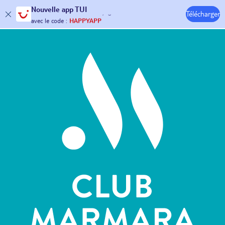
Nouvelle
app TUI
Télécharger
30€ offerts*
sur votre
voyage !
Hôtels & Clubs
avec le code :
HAPPYAPP