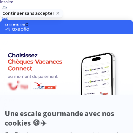
Insolite
Luxe
Nature
Neige
Plongée
Premium