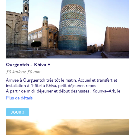
Ourgentch - Khiva •
30 km/env. 30 min
Arrivée à Ourguentch très tôt le matin. Accueil et transfert et
installation à l’hôtel à Khiva, petit déjeuner, repos.
A partir de midi, déjeuner et début des visites : Kounya–Ark, le
palais fortifié du 17e siècle; Kournych-khana (1825); médersa
Plus de détails
Mouhammed Rakhim Khan (1871), médersa Islam-Khodja (1908-
1912) avec son minaret de 44,5 m de hauteur et 9,5 m de
JOUR 3
diamètre, le plus haut minaret de Khiva. Nous visitons la mosquée
Djouma, de vendredi, la principale mosquée de Khiva, le palais Tach
Khaouli, datant du 19e siècle et la résidence des khans de Khiva.
Derrière la mosquée Djouma s’élève le monument le plus célèbre
de Khiva: le mausolée de Pakhlavan-Makhmoud du 19e siècle.