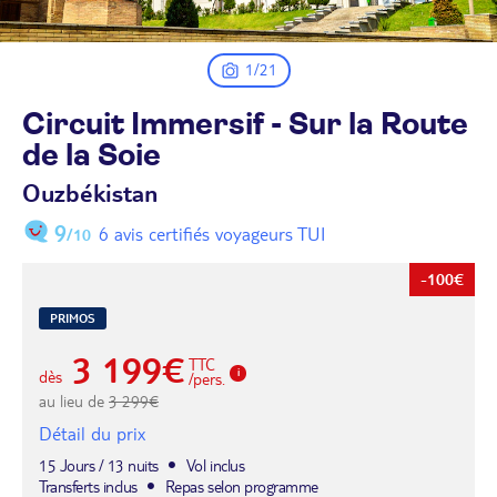
1/21
Circuit Immersif - Sur la Route
de la
Soie
Ouzbékistan
9
6 avis certifiés voyageurs TUI
/10
-100€
PRIMOS
3 199€
TTC
dès
/pers.
au lieu de
3 299€
Détail du prix
15 Jours / 13 nuits
Vol inclus
Transferts inclus
Repas selon programme