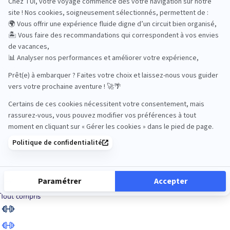
Road Trips
Safari
Sénior
Tennis
Tout compris