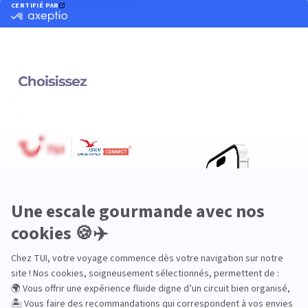
Aventure
Bien-être
Circuits privés
City Trips
Croisières
Culture