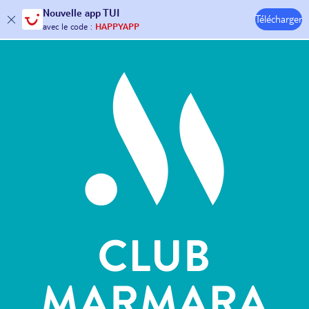
Nouvelle
app TUI
Télécharger
30€ offerts*
sur votre
voyage !
Hôtels & Clubs
avec le code :
HAPPYAPP