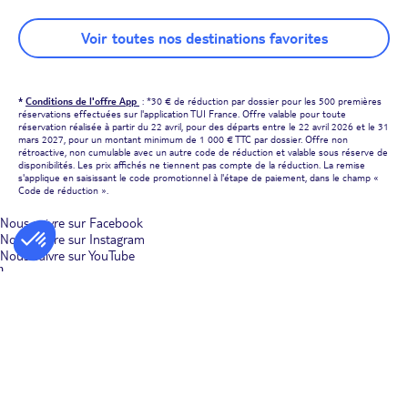
Voir toutes nos destinations favorites
*
Conditions de l'offre App
: *30 € de réduction par dossier pour les 500 premières
réservations effectuées sur l'application TUI France. Offre valable pour toute
réservation réalisée à partir du 22 avril, pour des départs entre le 22 avril 2026 et le 31
mars 2027, pour un montant minimum de 1 000 € TTC par dossier. Offre non
rétroactive, non cumulable avec un autre code de réduction et valable sous réserve de
disponibilités. Les prix affichés ne tiennent pas compte de la réduction. La remise
s'applique en saisissant le code promotionnel à l'étape de paiement, dans le champ «
Code de réduction ».
Nous suivre sur Facebook
Nous suivre sur Instagram
Nous suivre sur YouTube
}
À propos de TUI
Qui sommes nous ?
Voyager avec TUI
Espace presse
TUI, acteur du tourisme durable
Se former chez TUI
Travailler chez TUI
Devenez Affilié