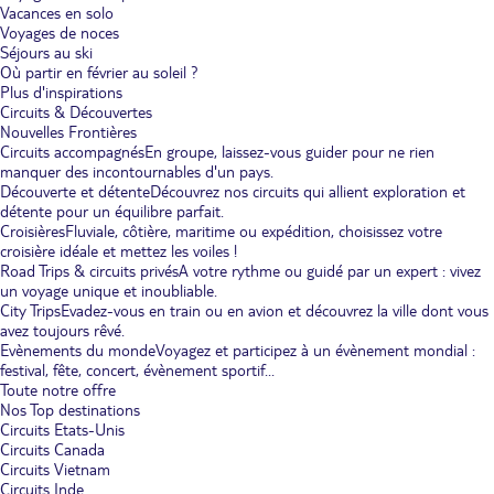
Vacances en solo
Voyages de noces
Séjours au ski
Où partir en février au soleil ?
Plus d'inspirations
Circuits & Découvertes
Nouvelles Frontières
Circuits accompagnés
En groupe, laissez-vous guider pour ne rien
manquer des incontournables d'un pays.
Découverte et détente
Découvrez nos circuits qui allient exploration et
détente pour un équilibre parfait.
Croisières
Fluviale, côtière, maritime ou expédition, choisissez votre
croisière idéale et mettez les voiles !
Road Trips & circuits privés
A votre rythme ou guidé par un expert : vivez
un voyage unique et inoubliable.
City Trips
Evadez-vous en train ou en avion et découvrez la ville dont vous
avez toujours rêvé.
Evènements du monde
Voyagez et participez à un évènement mondial :
festival, fête, concert, évènement sportif...
Toute notre offre
Nos Top destinations
Circuits Etats-Unis
Circuits Canada
Circuits Vietnam
Circuits Inde