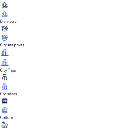
Bien-être
Circuits privés
City Trips
Croisières
Culture