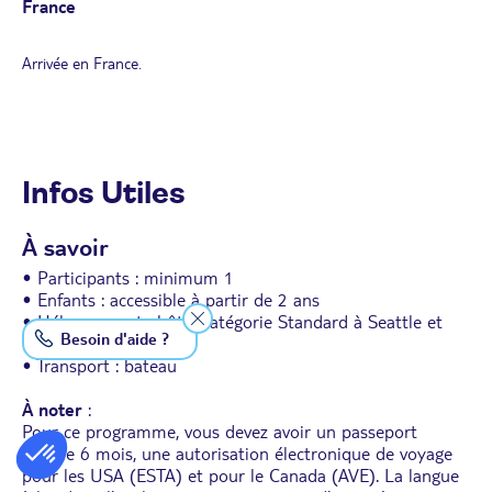
France
Arrivée en France.
Infos Utiles
À savoir
• Participants : minimum 1
• Enfants : accessible à partir de 2 ans
• Hébergement : hôtel catégorie Standard à Seattle et
Besoin d'aide ?
navire MSC Poesia
• Transport : bateau
À noter
:
Pour ce programme, vous devez avoir un passeport
valable 6 mois, une autorisation électronique de voyage
pour les USA (ESTA) et pour le Canada (AVE). La langue