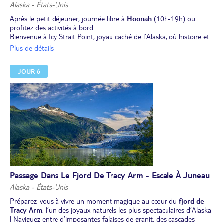
Alaska - États-Unis
Après le petit déjeuner, journée libre à
Hoonah
(10h-19h) ou
profitez des activités à bord.
Bienvenue à Icy Strait Point, joyau caché de l’Alaska, où histoire et
nature se rencontrent ! Explorez Hoonah, le plus grand village
Plus de détails
Tlingit du monde (avec moins de 1000 habitants), riche de
traditions ancestrales et d’hospitalité chaleureuse. Hoonah est une
JOUR 6
communauté de pêche animée et une ancienne ville forestière.
Ou
Participation aux excursions optionnelles qui vous seront
proposées sur le navire.
Exemples : "l'excursion en forêt au sommet de la montagne" ou
"Hoonah visites touristiques & connexions tribales". Retrouvez ces
excursions sur https://www.msccroisieres.fr/nos-
croisieres/excursions.
Dîner et nuit à bord.
Passage Dans Le Fjord De Tracy Arm - Escale À Juneau
Alaska - États-Unis
Préparez-vous à vivre un moment magique au cœur du
fjord de
Tracy Arm
, l’un des joyaux naturels les plus spectaculaires d’Alaska
! Naviguez entre d’imposantes falaises de granit, des cascades