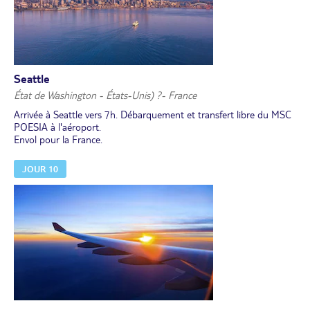
ville, à pied". Retrouvez ces excursions sur
https://www.msccroisieres.fr/nos-croisieres/excursions.
Repas et nuit à bord.
Seattle
État de Washington - États-Unis) ?- France
Arrivée à Seattle vers 7h. Débarquement et transfert libre du MSC
POESIA à l'aéroport.
Envol pour la France.
JOUR 10