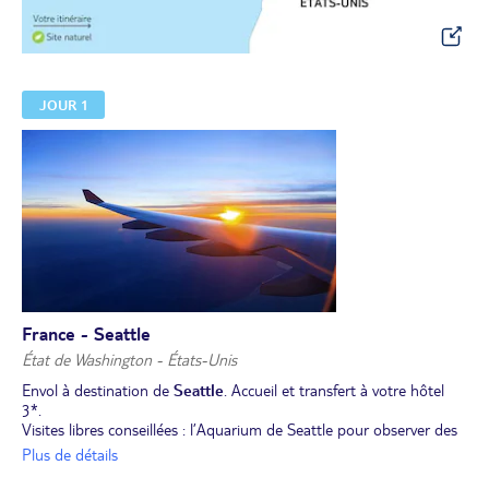
JOUR 1
France - Seattle
État de Washington - États-Unis
Envol à destination de
Seattle
. Accueil et transfert à votre hôtel
3*.
Visites libres conseillées : l’Aquarium de Seattle pour observer des
loutres de mer et une pieuvre géante du Pacifique. Vous pourrez
Plus de détails
également contempler des vues imprenables sur le Puget Sound et
les montagnes environnantes en vous promenant dans l’Olympic