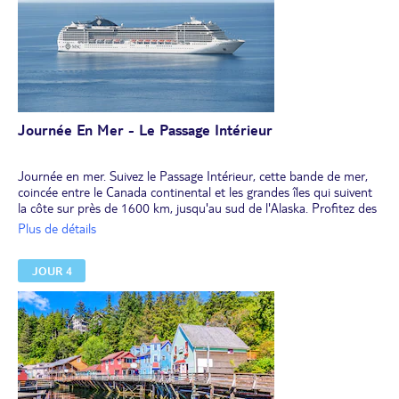
Journée En Mer - Le Passage Intérieur
Journée en mer. Suivez le Passage Intérieur, cette bande de mer,
coincée entre le Canada continental et les grandes îles qui suivent
la côte sur près de 1600 km, jusqu'au sud de l'Alaska. Profitez des
nombreuses activités à bord et de la vue sur les forêts sans fin et
Plus de détails
les falaises abruptes.
Repas et nuit à bord.
JOUR 4