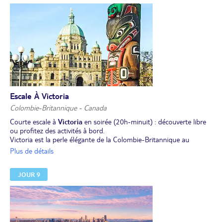
Escale À Victoria
Colombie-Britannique - Canada
Courte escale à
Victoria
en soirée (20h-minuit) : découverte libre
ou profitez des activités à bord.
Victoria est la perle élégante de la Colombie-Britannique au
Canada, où l’esprit britannique rencontre la nature sauvage du
Plus de détails
Pacifique ! Promenez-vous dans les célèbres jardins Butchart, un
véritable paradis floral, ou explorez le majestueux Parlement aux
JOUR 9
allures victoriennes. Entre maisons colorées, salons de thé et
baleines au large, Victoria charme à chaque coin de rue.
Ou
Participation aux excursions optionnelles qui vous seront
proposées sur le navire. :
Exemples : "les jardins Butchart en soirée" ou "visite guidée de la