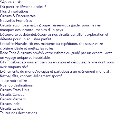
Séjours au ski
Où partir en février au soleil ?
Plus d'inspirations
Circuits & Découvertes
Nouvelles Frontières
Circuits accompagnés
En groupe, laissez-vous guider pour ne rien
manquer des incontournables d'un pays.
Découverte et détente
Découvrez nos circuits qui allient exploration et
détente pour un équilibre parfait.
Croisières
Fluviale, côtière, maritime ou expédition, choisissez votre
croisière idéale et mettez les voiles !
Road Trips & circuits privés
A votre rythme ou guidé par un expert : vivez
un voyage unique et inoubliable.
City Trips
Evadez-vous en train ou en avion et découvrez la ville dont vous
avez toujours rêvé.
Evènements du monde
Voyagez et participez à un évènement mondial :
festival, fête, concert, évènement sportif...
Toute notre offre
Nos Top destinations
Circuits Etats-Unis
Circuits Canada
Circuits Vietnam
Circuits Inde
Circuits Egypte
Toutes nos destinations