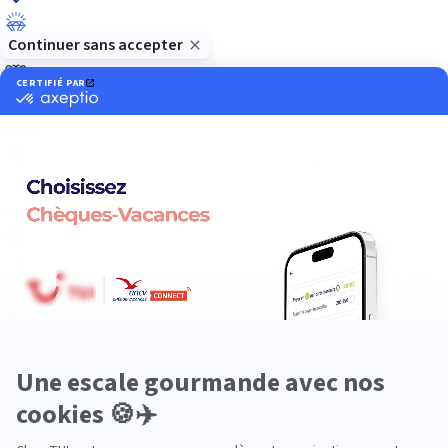
Luxe
Nature
Neige
Plongée
Premium