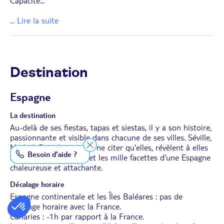
Capacité
...
... Lire la suite
Destination
Espagne
La destination
Au-delà de ses fiestas, tapas et siestas, il y a son histoire,
passionnante et visible dans chacune de ses villes. Séville,
Madrid, Barcelone, pour ne citer qu'elles, révèlent à elles
Besoin d'aide ?
seules la riche culture et les mille facettes d'une Espagne
chaleureuse et attachante.
Décalage horaire
Espagne continentale et les Îles Baléares : pas de
décalage horaire avec la France.
Canaries : -1h par rapport à la France.