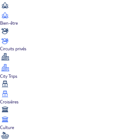
Bien-être
Circuits privés
City Trips
Croisières
Culture