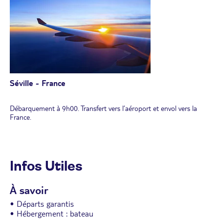
L'après-midi, temps libre pour visiter à votre rythme le quartier
d'Albaicin qui offre une perspective magnifique sur l'Alhambra et la
Sierra Nevada.
Retour en autocar vers Séville.
Retour à bord en fin d’après-midi.
Dîner à bord.
Soirée libre à Séville.
Nuit à quai.
Séville - France
Débarquement à 9h00. Transfert vers l’aéroport et envol vers la
France.
Infos Utiles
À savoir
• Départs garantis
• Hébergement : bateau