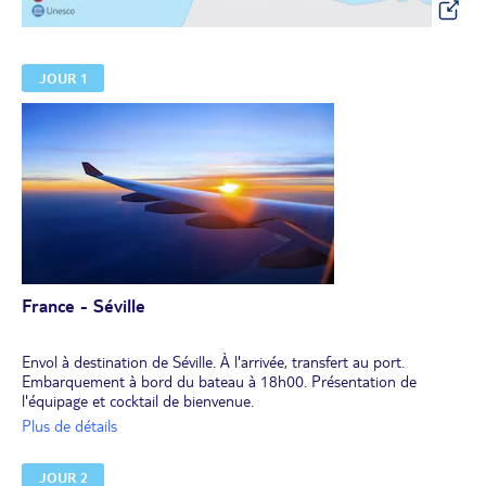
JOUR 1
France - Séville
Envol à destination de Séville. À l'arrivée, transfert au port.
Embarquement à bord du bateau à 18h00. Présentation de
l'équipage et cocktail de bienvenue.
Dîner à bord. Soirée libre à Séville, cité phare de l’histoire
Plus de détails
espagnole qui distille joie et animation dans chacune des rues et
places de sa vieille ville. Cœur de l’Andalousie, Séville a hérité de
JOUR 2
son riche passé de nombreux joyaux architecturaux.