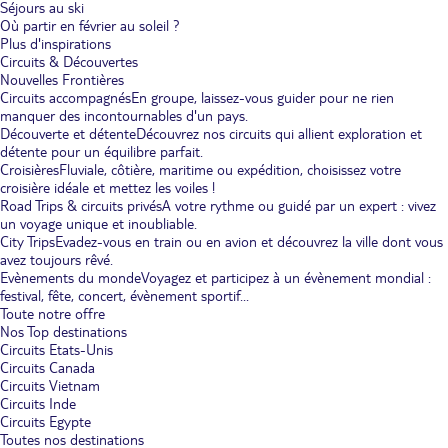
Séjours au ski
Où partir en février au soleil ?
Plus d'inspirations
Circuits & Découvertes
Nouvelles Frontières
Circuits accompagnés
En groupe, laissez-vous guider pour ne rien
manquer des incontournables d'un pays.
Découverte et détente
Découvrez nos circuits qui allient exploration et
détente pour un équilibre parfait.
Croisières
Fluviale, côtière, maritime ou expédition, choisissez votre
croisière idéale et mettez les voiles !
Road Trips & circuits privés
A votre rythme ou guidé par un expert : vivez
un voyage unique et inoubliable.
City Trips
Evadez-vous en train ou en avion et découvrez la ville dont vous
avez toujours rêvé.
Evènements du monde
Voyagez et participez à un évènement mondial :
festival, fête, concert, évènement sportif...
Toute notre offre
Nos Top destinations
Circuits Etats-Unis
Circuits Canada
Circuits Vietnam
Circuits Inde
Circuits Egypte
Toutes nos destinations