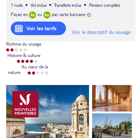
7 nuits
Vol inclus
Transferts inclus
Pension complète
Payez en
ou
par carte bancaire
Voir les tarifs
Voir le descriptif du voyage
Rythme du voyage
Histoire & culture
Au cœur de la
nature