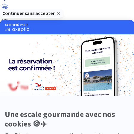
Luxe
Nature
Neige
Plongée
Premium