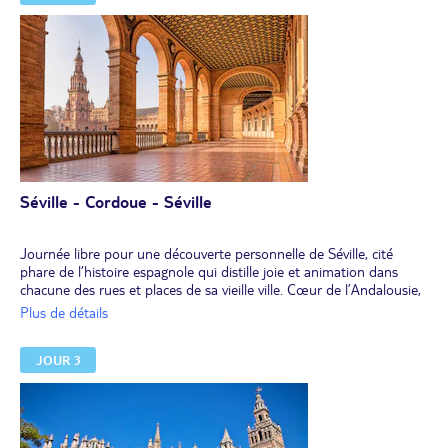
Nuit à quai.
Séville - Cordoue - Séville
Journée libre pour une découverte personnelle de Séville, cité
phare de l’histoire espagnole qui distille joie et animation dans
chacune des rues et places de sa vieille ville. Cœur de l’Andalousie,
Séville a hérité de son riche passé de nombreux joyaux
Plus de détails
architecturaux. Retour à bord pour le déjeuner.
OU
JOUR 3
excursion optionnelle AUTHENTIQUE / EXPÉRIENCE : Cordoue.
Départ en autocar de Séville pour l’excursion à Cordoue (temps de
route : 2h aller et 2h retour). Visite guidée de la ville. Cordoue,
jadis capitale des émirs et des califes, située sur la rive nord du
Guadalquivir, témoigne des diverses cultures qui s’y sont