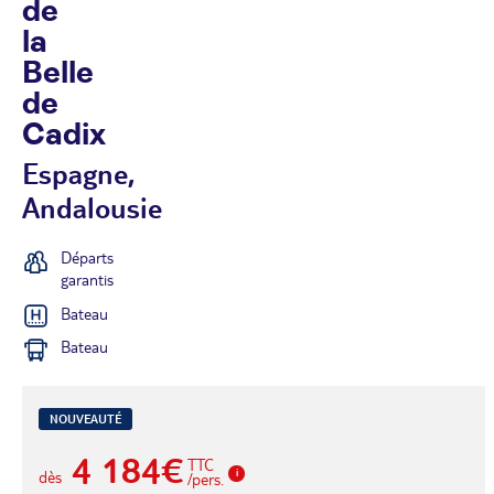
de
la
Belle
de
Cadix
Espagne,
Andalousie
Départs
garantis
Bateau
Bateau
NOUVEAUTÉ
4 184€
TTC
dès
/pers.