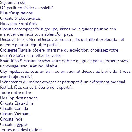
Séjours au ski
Où partir en février au soleil ?
Plus d'inspirations
Circuits & Découvertes
Nouvelles Frontières
Circuits accompagnés
En groupe, laissez-vous guider pour ne rien
manquer des incontournables d'un pays.
Découverte et détente
Découvrez nos circuits qui allient exploration et
détente pour un équilibre parfait.
Croisières
Fluviale, côtière, maritime ou expédition, choisissez votre
croisière idéale et mettez les voiles !
Road Trips & circuits privés
A votre rythme ou guidé par un expert : vivez
un voyage unique et inoubliable.
City Trips
Evadez-vous en train ou en avion et découvrez la ville dont vous
avez toujours rêvé.
Evènements du monde
Voyagez et participez à un évènement mondial :
festival, fête, concert, évènement sportif...
Toute notre offre
Nos Top destinations
Circuits Etats-Unis
Circuits Canada
Circuits Vietnam
Circuits Inde
Circuits Egypte
Toutes nos destinations