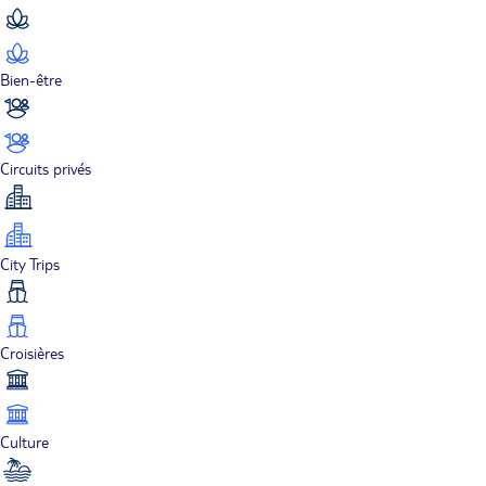
Bien-être
Circuits privés
City Trips
Croisières
Culture