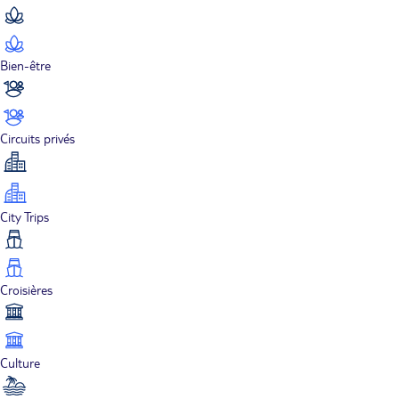
Bien-être
Circuits privés
City Trips
Croisières
Culture