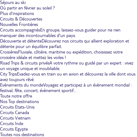
Séjours au ski
Où partir en février au soleil ?
Plus d'inspirations
Circuits & Découvertes
Nouvelles Frontières
Circuits accompagnés
En groupe, laissez-vous guider pour ne rien
manquer des incontournables d'un pays.
Découverte et détente
Découvrez nos circuits qui allient exploration et
détente pour un équilibre parfait.
Croisières
Fluviale, côtière, maritime ou expédition, choisissez votre
croisière idéale et mettez les voiles !
Road Trips & circuits privés
A votre rythme ou guidé par un expert : vivez
un voyage unique et inoubliable.
City Trips
Evadez-vous en train ou en avion et découvrez la ville dont vous
avez toujours rêvé.
Evènements du monde
Voyagez et participez à un évènement mondial :
festival, fête, concert, évènement sportif...
Toute notre offre
Nos Top destinations
Circuits Etats-Unis
Circuits Canada
Circuits Vietnam
Circuits Inde
Circuits Egypte
Toutes nos destinations