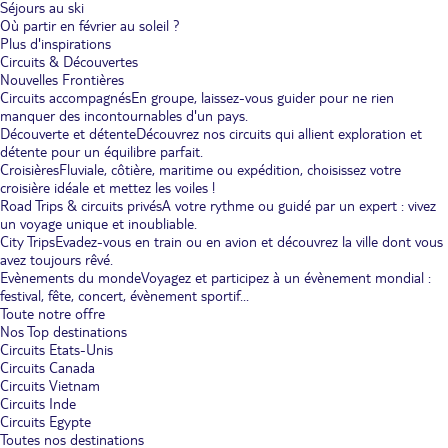
Séjours au ski
Où partir en février au soleil ?
Plus d'inspirations
Circuits & Découvertes
Nouvelles Frontières
Circuits accompagnés
En groupe, laissez-vous guider pour ne rien
manquer des incontournables d'un pays.
Découverte et détente
Découvrez nos circuits qui allient exploration et
détente pour un équilibre parfait.
Croisières
Fluviale, côtière, maritime ou expédition, choisissez votre
croisière idéale et mettez les voiles !
Road Trips & circuits privés
A votre rythme ou guidé par un expert : vivez
un voyage unique et inoubliable.
City Trips
Evadez-vous en train ou en avion et découvrez la ville dont vous
avez toujours rêvé.
Evènements du monde
Voyagez et participez à un évènement mondial :
festival, fête, concert, évènement sportif...
Toute notre offre
Nos Top destinations
Circuits Etats-Unis
Circuits Canada
Circuits Vietnam
Circuits Inde
Circuits Egypte
Toutes nos destinations