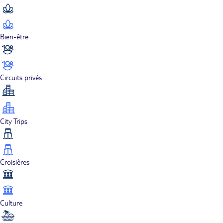
Bien-être
Circuits privés
City Trips
Croisières
Culture