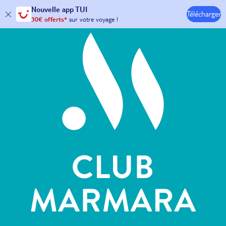
Hôtels & Clubs
Nouvelle
app TUI
Télécharger
30€ offerts*
sur votre
voyage !
avec le code :
HAPPYAPP