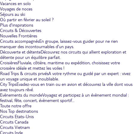
Vacances en solo
Voyages de noces
Séjours au ski
Où partir en février au soleil ?
Plus d'inspirations
Circuits & Découvertes
Nouvelles Frontières
Circuits accompagnés
En groupe, laissez-vous guider pour ne rien
manquer des incontournables d'un pays.
Découverte et détente
Découvrez nos circuits qui allient exploration et
détente pour un équilibre parfait.
Croisières
Fluviale, côtière, maritime ou expédition, choisissez votre
croisière idéale et mettez les voiles !
Road Trips & circuits privés
A votre rythme ou guidé par un expert : vivez
un voyage unique et inoubliable.
City Trips
Evadez-vous en train ou en avion et découvrez la ville dont vous
avez toujours rêvé.
Evènements du monde
Voyagez et participez à un évènement mondial :
festival, fête, concert, évènement sportif...
Toute notre offre
Nos Top destinations
Circuits Etats-Unis
Circuits Canada
Circuits Vietnam
Circuits Inde