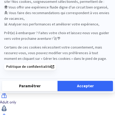
Océan Indien
Nos thématiques
Actif
Adult only