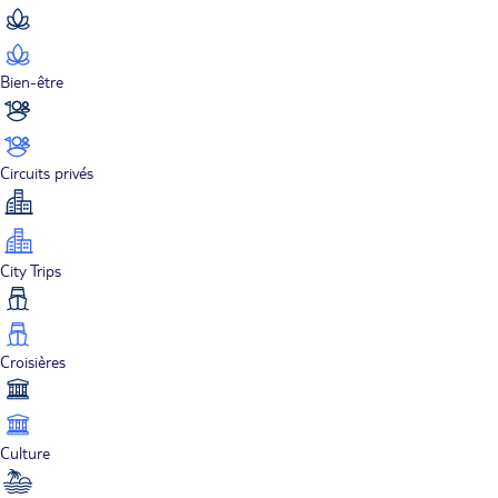
Bien-être
Circuits privés
City Trips
Croisières
Culture