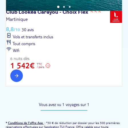
Club Lookéa Carayou - Choix
Flex
Martinique
8,8
/10
30 avis
Vols et transferts inclus
Tout compris
Wifi
6 nuits dès
1 542€
TTC
/ pers.
Vous avez vu 1 voyages sur 1
*
Conditions de l'offre App
: *30 € de réduction par dossier pour les 500 premières
réservations effectuées sur l'application TUI France. Offre valable pour toute