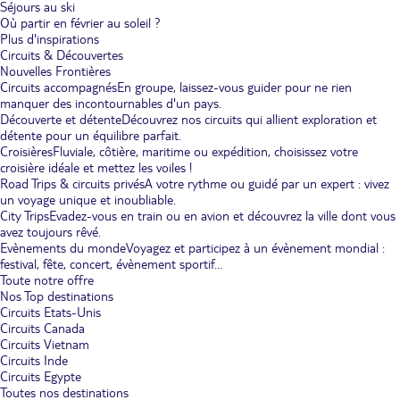
Séjours au ski
Où partir en février au soleil ?
Plus d'inspirations
Circuits & Découvertes
Nouvelles Frontières
Circuits accompagnés
En groupe, laissez-vous guider pour ne rien
manquer des incontournables d'un pays.
Découverte et détente
Découvrez nos circuits qui allient exploration et
détente pour un équilibre parfait.
Croisières
Fluviale, côtière, maritime ou expédition, choisissez votre
croisière idéale et mettez les voiles !
Road Trips & circuits privés
A votre rythme ou guidé par un expert : vivez
un voyage unique et inoubliable.
City Trips
Evadez-vous en train ou en avion et découvrez la ville dont vous
avez toujours rêvé.
Evènements du monde
Voyagez et participez à un évènement mondial :
festival, fête, concert, évènement sportif...
Toute notre offre
Nos Top destinations
Circuits Etats-Unis
Circuits Canada
Circuits Vietnam
Circuits Inde
Circuits Egypte
Toutes nos destinations