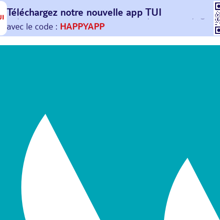
Téléchargez notre nouvelle
app TUI
Et profitez de
30€ offerts*
sur votre
prochain
voyage !
avec le code :
HAPPYAPP