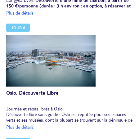
Longyearbyen.
Découverte d'une mine de charbon, à partir de
150 €/personne (durée : 3 h environ ; en option, à réserver et
à régler avant le départ).
Plus de détails
Déjeuner libre.
Dans l’après-midi, transfert à l'aéroport de Longyearbyen et envol
JOUR 6
pour Oslo Gardemoen.
Transfert (sans assistance). Installation pour 2 nuits en centre-ville.
Dîner libre.
Nuit à l’hôtel.
Oslo, Découverte Libre
Journée et repas libres à Oslo.
Découverte libre sans guide : Oslo est réputée pour ses espaces
verts et ses musées, dont la plupart se trouvent sur la péninsule de
Bygdøy. C'est notamment le cas du Musée norvégien de la marine
Plus de détails
et du musée du Fram, qui raconte l’histoire passionnante de
l'exploration polaire norvégienne à bord du navire éponyme,