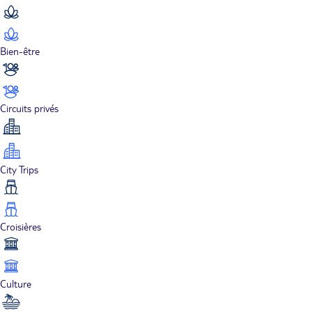
Bien-être
Circuits privés
City Trips
Croisières
Culture