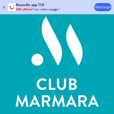
Hôtels & Clubs
Nouvelle
app TUI
Télécharger
30€ offerts*
sur votre
voyage !
avec le code :
HAPPYAPP