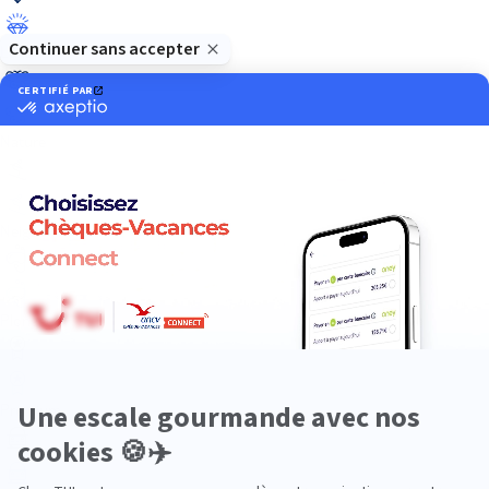
Luxe
Nature
Neige
Plongée
Premium