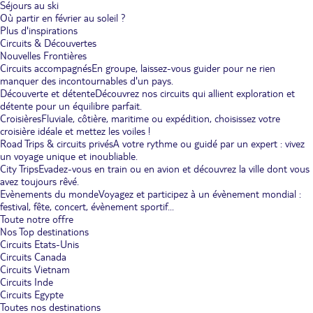
Séjours au ski
Où partir en février au soleil ?
Plus d'inspirations
Circuits & Découvertes
Nouvelles Frontières
Circuits accompagnés
En groupe, laissez-vous guider pour ne rien
manquer des incontournables d'un pays.
Découverte et détente
Découvrez nos circuits qui allient exploration et
détente pour un équilibre parfait.
Croisières
Fluviale, côtière, maritime ou expédition, choisissez votre
croisière idéale et mettez les voiles !
Road Trips & circuits privés
A votre rythme ou guidé par un expert : vivez
un voyage unique et inoubliable.
City Trips
Evadez-vous en train ou en avion et découvrez la ville dont vous
avez toujours rêvé.
Evènements du monde
Voyagez et participez à un évènement mondial :
festival, fête, concert, évènement sportif...
Toute notre offre
Nos Top destinations
Circuits Etats-Unis
Circuits Canada
Circuits Vietnam
Circuits Inde
Circuits Egypte
Toutes nos destinations