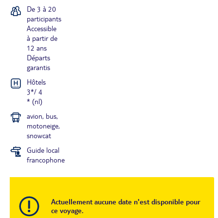
De 3 à 20
participants
Accessible
à partir de
12 ans
Départs
garantis
Hôtels
3*/ 4
* (nl)
avion, bus,
motoneige,
snowcat
Guide local
francophone
Actuellement aucune date n'est disponible pour
ce voyage.