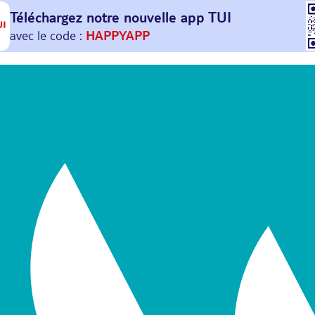
Téléchargez notre nouvelle
app TUI
Et profitez de
30€ offerts*
sur votre
prochain
voyage !
avec le code :
HAPPYAPP