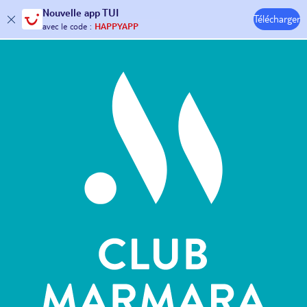
Nouvelle
app TUI
Télécharger
30€ offerts*
sur votre
voyage !
Hôtels & Clubs
avec le code :
HAPPYAPP