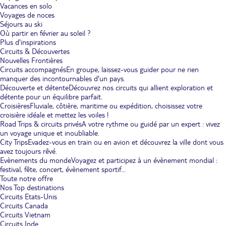
Vacances en solo
Voyages de noces
Séjours au ski
Où partir en février au soleil ?
Plus d'inspirations
Circuits & Découvertes
Nouvelles Frontières
Circuits accompagnés
En groupe, laissez-vous guider pour ne rien
manquer des incontournables d'un pays.
Découverte et détente
Découvrez nos circuits qui allient exploration et
détente pour un équilibre parfait.
Croisières
Fluviale, côtière, maritime ou expédition, choisissez votre
croisière idéale et mettez les voiles !
Road Trips & circuits privés
A votre rythme ou guidé par un expert : vivez
un voyage unique et inoubliable.
City Trips
Evadez-vous en train ou en avion et découvrez la ville dont vous
avez toujours rêvé.
Evènements du monde
Voyagez et participez à un évènement mondial :
festival, fête, concert, évènement sportif...
Toute notre offre
Nos Top destinations
Circuits Etats-Unis
Circuits Canada
Circuits Vietnam
Circuits Inde