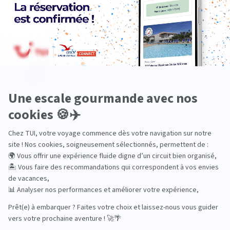
Océan Indien
Nos thématiques
Actif
Adult only