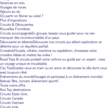
Vacances en solo
Voyages de noces
Séjours au ski
Où partir en février au soleil ?
Plus d'inspirations
Circuits & Découvertes
Nouvelles Frontières
Circuits accompagnés
En groupe, laissez-vous guider pour ne rien
manquer des incontournables d'un pays.
Découverte et détente
Découvrez nos circuits qui allient exploration et
détente pour un équilibre parfait.
Croisières
Fluviale, côtière, maritime ou expédition, choisissez votre
croisière idéale et mettez les voiles !
Road Trips & circuits privés
A votre rythme ou guidé par un expert : vivez
un voyage unique et inoubliable.
City Trips
Evadez-vous en train ou en avion et découvrez la ville dont vous
avez toujours rêvé.
Evènements du monde
Voyagez et participez à un évènement mondial :
festival, fête, concert, évènement sportif...
Toute notre offre
Nos Top destinations
Circuits Etats-Unis
Circuits Canada
Circuits Vietnam
Circuits Inde