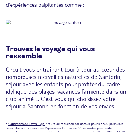
d'expériences palpitantes comme :
Trouvez le voyage qui vous
ressemble
Circuit vous entraînant tour à tour au cœur des
nombreuses merveilles naturelles de Santorin,
séjour avec les enfants pour profiter du cadre
idyllique des plages, vacances farniente dans un
club animé ... C'est vous qui choisissez votre
séjour à Santorin en fonction de vos envies.
*
Conditions de l'offre App
: *30 € de réduction par dossier pour les 500 premières
réservations effectuées sur l'application TUI France. Offre valable pour toute
réservation réalisée à partir du 22 avril, pour des départs entre le 22 avril 2026 et le 31