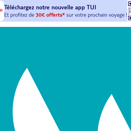
Téléchargez notre nouvelle
app TUI
Et profitez de
30€ offerts*
sur votre
prochain
voyage !
avec le code :
HAPPYAPP