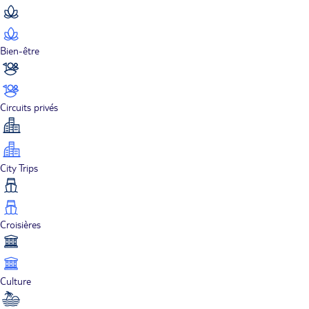
Bien-être
Circuits privés
City Trips
Croisières
Culture