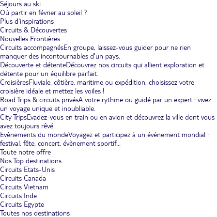
Séjours au ski
Où partir en février au soleil ?
Plus d'inspirations
Circuits & Découvertes
Nouvelles Frontières
Circuits accompagnés
En groupe, laissez-vous guider pour ne rien
manquer des incontournables d'un pays.
Découverte et détente
Découvrez nos circuits qui allient exploration et
détente pour un équilibre parfait.
Croisières
Fluviale, côtière, maritime ou expédition, choisissez votre
croisière idéale et mettez les voiles !
Road Trips & circuits privés
A votre rythme ou guidé par un expert : vivez
un voyage unique et inoubliable.
City Trips
Evadez-vous en train ou en avion et découvrez la ville dont vous
avez toujours rêvé.
Evènements du monde
Voyagez et participez à un évènement mondial :
festival, fête, concert, évènement sportif...
Toute notre offre
Nos Top destinations
Circuits Etats-Unis
Circuits Canada
Circuits Vietnam
Circuits Inde
Circuits Egypte
Toutes nos destinations