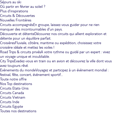
Séjours au ski
Où partir en février au soleil ?
Plus d'inspirations
Circuits & Découvertes
Nouvelles Frontières
Circuits accompagnés
En groupe, laissez-vous guider pour ne rien
manquer des incontournables d'un pays.
Découverte et détente
Découvrez nos circuits qui allient exploration et
détente pour un équilibre parfait.
Croisières
Fluviale, côtière, maritime ou expédition, choisissez votre
croisière idéale et mettez les voiles !
Road Trips & circuits privés
A votre rythme ou guidé par un expert : vivez
un voyage unique et inoubliable.
City Trips
Evadez-vous en train ou en avion et découvrez la ville dont vous
avez toujours rêvé.
Evènements du monde
Voyagez et participez à un évènement mondial :
festival, fête, concert, évènement sportif...
Toute notre offre
Nos Top destinations
Circuits Etats-Unis
Circuits Canada
Circuits Vietnam
Circuits Inde
Circuits Egypte
Toutes nos destinations