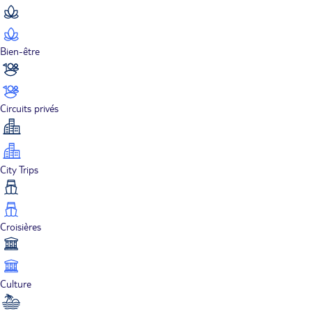
Bien-être
Circuits privés
City Trips
Croisières
Culture