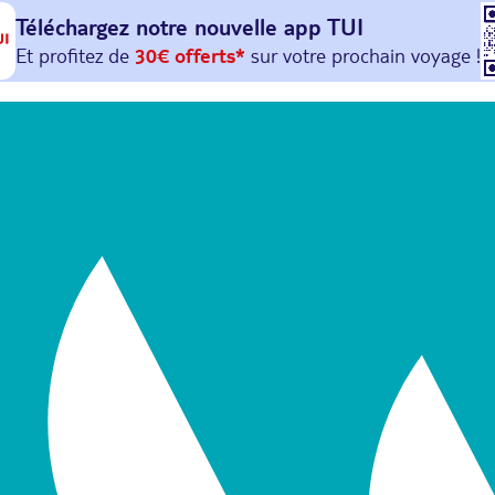
Téléchargez notre nouvelle
app TUI
Et profitez de
30€ offerts*
sur votre
prochain
voyage !
avec le code :
HAPPYAPP