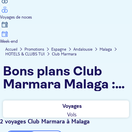
Voyages de noces
Week-end
Accueil
Promotions
Espagne
Andalousie
Malaga
HOTELS & CLUBS TUI
Club Marmara
Bons plans Club
Marmara Malaga :
sport, détente,
Voyages
restauration tout
Vols
compris et fun !
2 voyages Club Marmara à Malaga