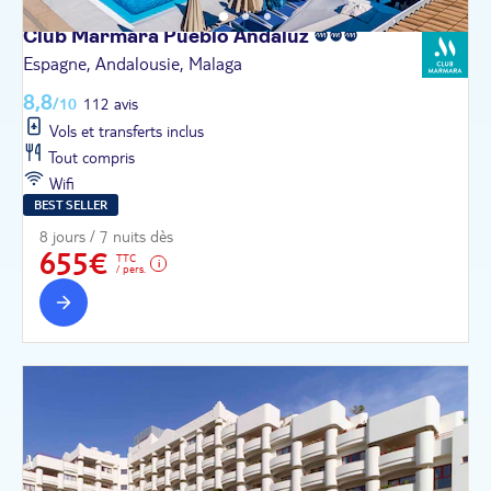
Club Marmara Pueblo
Andaluz
Espagne, Andalousie, Malaga
8,8
/10
112 avis
Vols et transferts inclus
Tout compris
Wifi
BEST SELLER
8 jours / 7 nuits dès
655€
TTC
/ pers.