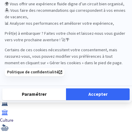
Bien-être
Circuits privés
City Trips
Croisières
Culture