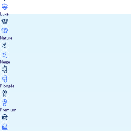
Luxe
Nature
Neige
Plongée
Premium