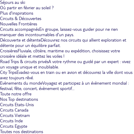
Séjours au ski
Où partir en février au soleil ?
Plus d'inspirations
Circuits & Découvertes
Nouvelles Frontières
Circuits accompagnés
En groupe, laissez-vous guider pour ne rien
manquer des incontournables d'un pays.
Découverte et détente
Découvrez nos circuits qui allient exploration et
détente pour un équilibre parfait.
Croisières
Fluviale, côtière, maritime ou expédition, choisissez votre
croisière idéale et mettez les voiles !
Road Trips & circuits privés
A votre rythme ou guidé par un expert : vivez
un voyage unique et inoubliable.
City Trips
Evadez-vous en train ou en avion et découvrez la ville dont vous
avez toujours rêvé.
Evènements du monde
Voyagez et participez à un évènement mondial :
festival, fête, concert, évènement sportif...
Toute notre offre
Nos Top destinations
Circuits Etats-Unis
Circuits Canada
Circuits Vietnam
Circuits Inde
Circuits Egypte
Toutes nos destinations