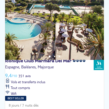
Iconique Club Marmara Del
Mar
Espagne, Baléares, Majorque
9,4
/10
351 avis
Vols et transferts inclus
Tout compris
Wifi
BEST SELLER
8 jours / 7 nuits dès