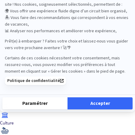
Bien-être
Circuits privés
City Trips
Croisières
Culture