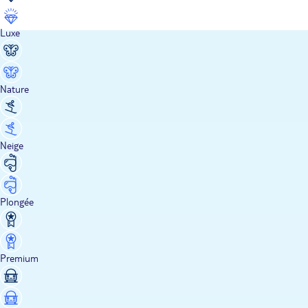
Luxe
Nature
Neige
Plongée
Premium