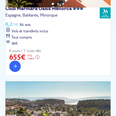
Club Marmara Oasis
Menorca
Espagne, Baléares, Minorque
8,2
/10
86 avis
Vols et transferts inclus
Tout compris
Wifi
8 jours / 7 nuits dès
655€
TTC
/ pers.