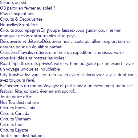
Séjours au ski
Où partir en février au soleil ?
Plus d'inspirations
Circuits & Découvertes
Nouvelles Frontières
Circuits accompagnés
En groupe, laissez-vous guider pour ne rien
manquer des incontournables d'un pays.
Découverte et détente
Découvrez nos circuits qui allient exploration et
détente pour un équilibre parfait.
Croisières
Fluviale, côtière, maritime ou expédition, choisissez votre
croisière idéale et mettez les voiles !
Road Trips & circuits privés
A votre rythme ou guidé par un expert : vivez
un voyage unique et inoubliable.
City Trips
Evadez-vous en train ou en avion et découvrez la ville dont vous
avez toujours rêvé.
Evènements du monde
Voyagez et participez à un évènement mondial :
festival, fête, concert, évènement sportif...
Toute notre offre
Nos Top destinations
Circuits Etats-Unis
Circuits Canada
Circuits Vietnam
Circuits Inde
Circuits Egypte
Toutes nos destinations