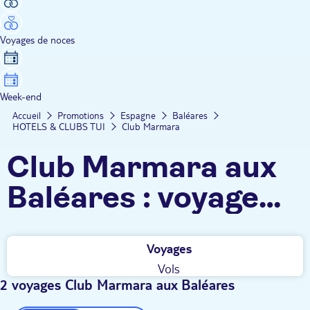
Voyages de noces
Week-end
Accueil
Promotions
Espagne
Baléares
HOTELS & CLUBS TUI
Club Marmara
Club Marmara aux
Baléares : voyage
tout inclus, clubs
Voyages
enfants, activités &
Vols
animations pour
2 voyages Club Marmara aux Baléares