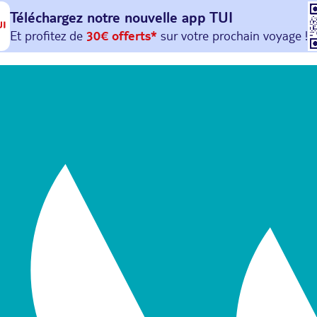
Téléchargez notre nouvelle
app TUI
Et profitez de
30€ offerts*
sur votre
prochain
voyage !
avec le code :
HAPPYAPP