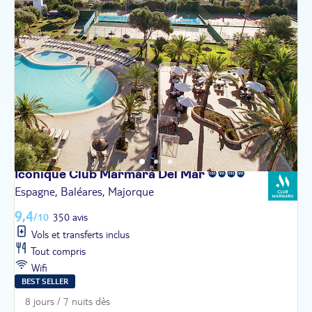
Iconique Club Marmara Del
Mar
Espagne, Baléares, Majorque
9,4
/10
350 avis
Vols et transferts inclus
Tout compris
Wifi
BEST SELLER
8 jours / 7 nuits dès