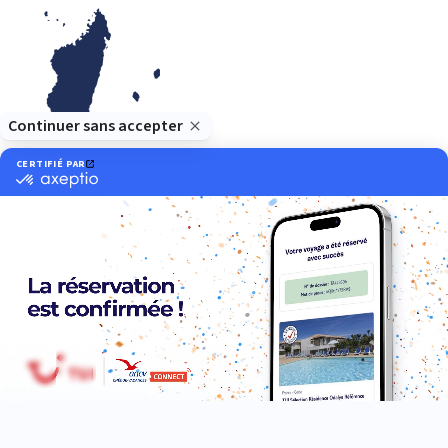
Océan Indien
Nos thématiques
Actif
Adult only
Aventure