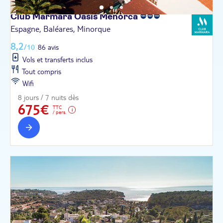
Club Marmara Oasis
Menorca
Espagne, Baléares, Minorque
8,2
/10
86 avis
Vols et transferts inclus
Tout compris
Wifi
8 jours / 7 nuits dès
675€
TTC
/ pers.