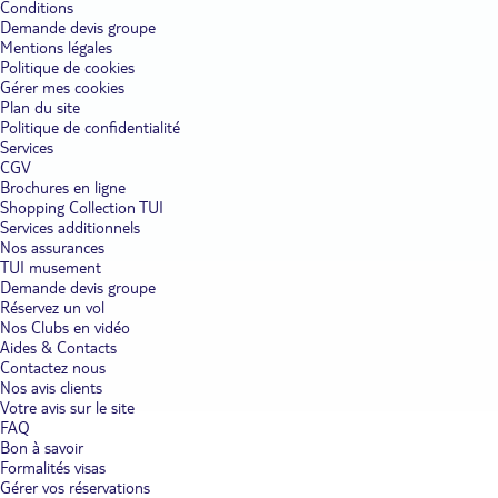
pour une période plus longue. Il existe un grand nombre d'offres
Conditions
tout compris. Choyé dans votre hôtel ou votre club à Majorque,
Demande devis groupe
Minorque, Ibiza ou Formentera, vous vous laissez aller au
Mentions légales
délassement le plus total. À votre arrivée, vous êtes accueilli par
Politique de cookies
des équipes francophones afin de faciliter l'échange d'informations.
Gérer mes cookies
Appréciez le confort et le calme des chambres, où vous vous
Plan du site
reposez quand vous le désirez. En journée, rendez-vous à la
piscine, joignez-vous à des animations dynamiques ou prenez la
Politique de confidentialité
direction du spa. Nos établissements disposent aussi
Services
d'infrastructures dédiées aux enfants. Aires de jeux, bassins adaptés
CGV
et activités sportives ou manuelles : les petits vont se souvenir
Brochures en ligne
longtemps de leurs vacances aux Baléares.
Shopping Collection TUI
Services additionnels
Comment se déplacer sur les îles des Baléares lors de votre
Nos assurances
séjour pas cher ?
Envie de partir en excursion à travers les
TUI musement
Baléares ? Nos hôtels et clubs pas cher proposent la location de
Demande devis groupe
véhicules qui vous permettent de vous promener librement. Louez
Réservez un vol
votre propre voiture pour découvrir tous les points forts des
Baléares, quand vous le voulez et pendant la durée que vous
Nos Clubs en vidéo
souhaitez. Laissez-vous envahir par une douce sensation de liberté
Aides & Contacts
qui apporte du piment à vos vacances. Les îles des Baléares cachent
Contactez nous
d'innombrables trésors derrière leurs plages de sable blanc. Elles
Nos avis clients
sont très riches en monuments historiques et réputées pour la
Votre avis sur le site
diversité de leurs panoramas. À Majorque, parcourez les routes
FAQ
sinueuses de la Serra de Tramuntana. Arrêtez-vous le temps de
Bon à savoir
faire une randonnée vers le point culminant de l'île, à 1 445
Formalités visas
mètres d'altitude. D'ici, une vue imprenable sur les montagnes et
sur la mer est assurée. Rendez-vous également au cap de
Gérer vos réservations