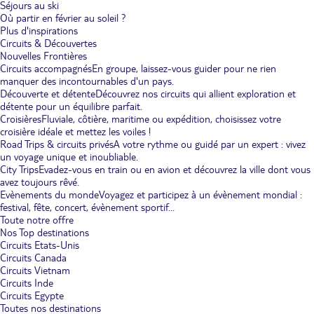
Séjours au ski
Où partir en février au soleil ?
Plus d'inspirations
Circuits & Découvertes
Nouvelles Frontières
Circuits accompagnés
En groupe, laissez-vous guider pour ne rien
manquer des incontournables d'un pays.
Découverte et détente
Découvrez nos circuits qui allient exploration et
détente pour un équilibre parfait.
Croisières
Fluviale, côtière, maritime ou expédition, choisissez votre
croisière idéale et mettez les voiles !
Road Trips & circuits privés
A votre rythme ou guidé par un expert : vivez
un voyage unique et inoubliable.
City Trips
Evadez-vous en train ou en avion et découvrez la ville dont vous
avez toujours rêvé.
Evènements du monde
Voyagez et participez à un évènement mondial :
festival, fête, concert, évènement sportif...
Toute notre offre
Nos Top destinations
Circuits Etats-Unis
Circuits Canada
Circuits Vietnam
Circuits Inde
Circuits Egypte
Toutes nos destinations