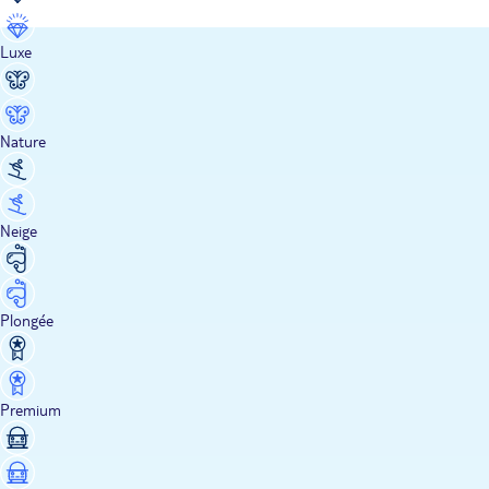
Luxe
Nature
Neige
Plongée
Premium