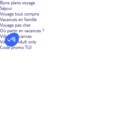
Formentera. Ou dirigez-vous vers les grottes du Drach pour vivre
Bons plans voyage
une expérience mémorable dans les entrailles de la Terre.
Séjour
Voyage tout compris
Vacances en famille
Voyage pas cher
Où partir en vacances ?
Villages vacances
Voyages Adult only
Code promo TUI