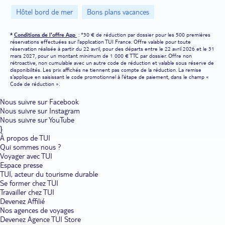
compris proposés par TUI. Vacances de détente avec vos enfants,
Hôtel bord de mer
Bons plans vacances
escapade sportive avec vos amis : vous bénéficiez d'un accueil
chaleureux et vous passez un séjour inoubliable.
*
Conditions de l'offre App
: *30 € de réduction par dossier pour les 500 premières
Comment découvrir la diversité des îles des Baléares en hôtels
réservations effectuées sur l'application TUI France. Offre valable pour toute
et clubs TUI ?
Choisissez nos bons plans hôtels et clubs des
réservation réalisée à partir du 22 avril, pour des départs entre le 22 avril 2026 et le 31
Baléares pour partir à la découverte des richesses naturelles et
mars 2027, pour un montant minimum de 1 000 € TTC par dossier. Offre non
culturelles de Majorque, Minorque, Ibiza ou Formentera. Les hôtels
rétroactive, non cumulable avec un autre code de réduction et valable sous réserve de
disponibilités. Les prix affichés ne tiennent pas compte de la réduction. La remise
et clubs proposés par TUI constituent des bases idéales pour visiter
s'applique en saisissant le code promotionnel à l'étape de paiement, dans le champ «
les Baléares. Optez pour un séjour à Majorque, qui regorge de
Code de réduction ».
criques aux eaux limpides tout en vous offrant la possibilité de
randonner au creux de paysages sauvages. À Ibiza, les boîtes de
Nous suivre sur Facebook
nuit côtoient les villes de bord de mer pittoresques et accueillantes.
Nous suivre sur Instagram
À Formentera, initiez-vous au kitesurf ou pratiquez d'autres
activités nautiques. Sport ou détente, il y a des occupations pour
Nous suivre sur YouTube
toute la famille. Vous pouvez également louer des vélos afin de
}
vous mesurer aux cols de montagnes et d'admirer les îles des
À propos de TUI
Baléares de manière différente. Pourquoi ne pas aller explorer les
Qui sommes nous ?
fonds marins en vous inscrivant à un baptême de plongée avec un
Voyager avec TUI
moniteur diplômé ? Immergez-vous dans des eaux tièdes et partez
Espace presse
observer les poissons colorés.
TUI, acteur du tourisme durable
Se former chez TUI
Le confort des bons plans hôtels et clubs des Baléares.
Les
Travailler chez TUI
vacances sont un moment privilégié pour la détente. Nos bons
Devenez Affilié
plans hôtels et clubs aux Baléares mettent un point d'honneur à
vous chouchouter durant votre séjour. Posez vos valises sur l'une
Nos agences de voyages
des îles des Baléares, dans un cadre idyllique, pour un week-end ou
Devenez Agence TUI Store