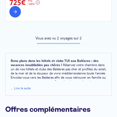
725€
TTC
/ pers.
Vous avez vu 2 voyages sur 2
Bons plans dans les hôtels et clubs TUI aux Baléares : des
vacances inoubliables pas chères !
Réservez votre chambre dans
un de nos hôtels et clubs des Baléares pas cher et profitez du soleil,
de la mer et de la douceur de vivre méditerranéenne toute l'année.
Envolez-vous vers les Baléares afin de vous retrouver en famille ou
pour vous amuser entre amis. Cet archipel est situé sur le territoire
espagnol, en pleine Méditerranée. Sur ces terres, l'hiver est
... Lire la suite
particulièrement doux et offre de belles journées ensoleillées. En
été, c'est l'ambiance plage, parasols et chaleur qui prime. La mer et
les piscines sont alors des moyens prisés pour se rafraîchir.
Majorque, Minorque, Ibiza ou encore Formentera sont des
destinations très plaisantes à tout moment de l'année. Séjournez
Offres complémentaires
dans un hôtel ou un club aux Baléares quand bon vous semble,
même en dernière minute, grâce aux prix réduit et aux offres tout