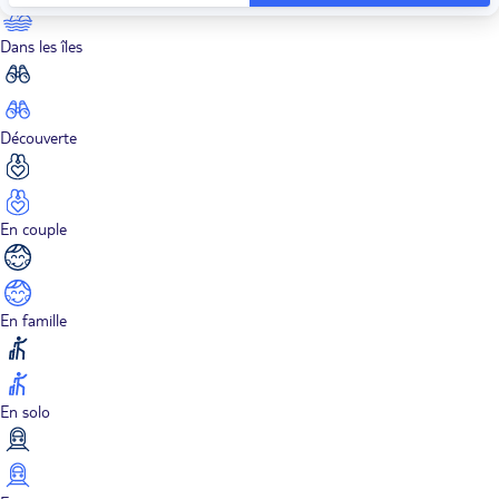
Dans les îles
Découverte
En couple
En famille
En solo