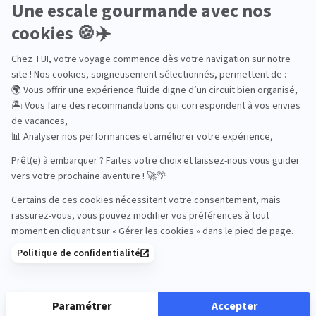
Bien-être
Circuits privés
City Trips
Croisières
Culture