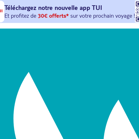
Téléchargez notre nouvelle
app TUI
Et profitez de
30€ offerts*
sur votre
prochain
voyage !
avec le code :
HAPPYAPP