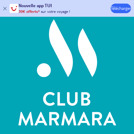
Hôtels & Clubs
Nouvelle
app TUI
Télécharger
30€ offerts*
sur votre
voyage !
avec le code :
HAPPYAPP