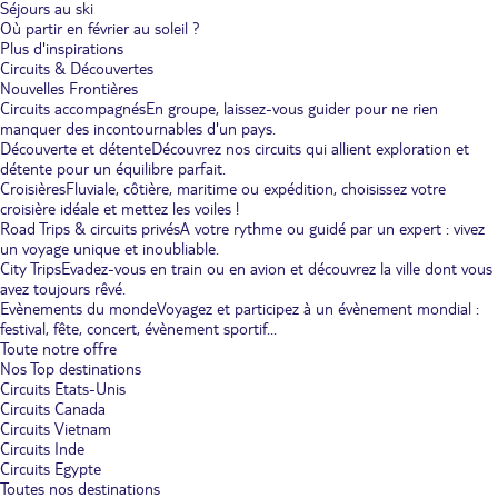
Séjours au ski
Où partir en février au soleil ?
Plus d'inspirations
Circuits & Découvertes
Nouvelles Frontières
Circuits accompagnés
En groupe, laissez-vous guider pour ne rien
manquer des incontournables d'un pays.
Découverte et détente
Découvrez nos circuits qui allient exploration et
détente pour un équilibre parfait.
Croisières
Fluviale, côtière, maritime ou expédition, choisissez votre
croisière idéale et mettez les voiles !
Road Trips & circuits privés
A votre rythme ou guidé par un expert : vivez
un voyage unique et inoubliable.
City Trips
Evadez-vous en train ou en avion et découvrez la ville dont vous
avez toujours rêvé.
Evènements du monde
Voyagez et participez à un évènement mondial :
festival, fête, concert, évènement sportif...
Toute notre offre
Nos Top destinations
Circuits Etats-Unis
Circuits Canada
Circuits Vietnam
Circuits Inde
Circuits Egypte
Toutes nos destinations