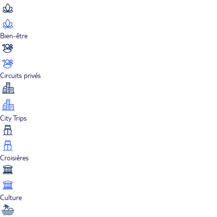
Bien-être
Circuits privés
City Trips
Croisières
Culture