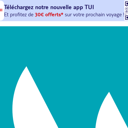
Téléchargez notre nouvelle
app TUI
Et profitez de
30€ offerts*
sur votre
prochain
voyage !
avec le code :
HAPPYAPP