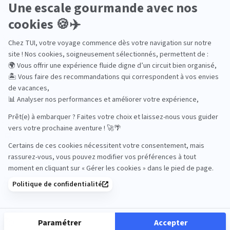
Bien-être
Circuits privés
City Trips
Croisières
Culture