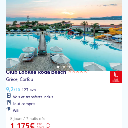
Club Lookéa Roda
Beach
Grèce, Corfou
9,2
/10
127 avis
Vols et transferts inclus
Tout compris
Wifi
8 jours / 7 nuits dès
1 175€
TTC
/ pers.