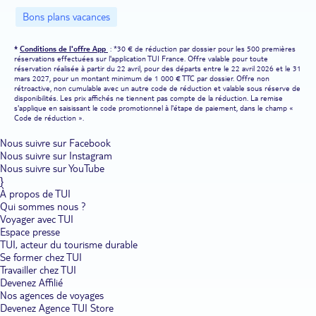
l'hébergement sont toujours inclus.
Bons plans vacances
Les points forts de Corfou.
Corfou est une destination
européenne chargée d'histoire et de légendes. Les stations
*
Conditions de l'offre App
: *30 € de réduction par dossier pour les 500 premières
balnéaires animées côtoient les villages préservés dans un cadre de
réservations effectuées sur l'application TUI France. Offre valable pour toute
carte postale. Les bons plans hôtels et clubs à Corfou sont installés
réservation réalisée à partir du 22 avril, pour des départs entre le 22 avril 2026 et le 31
dans des sites d'exception. En plus d'une ravissante piscine en plein
mars 2027, pour un montant minimum de 1 000 € TTC par dossier. Offre non
air, ils offrent un accès facile à la plage. Certains sont situés en
rétroactive, non cumulable avec un autre code de réduction et valable sous réserve de
disponibilités. Les prix affichés ne tiennent pas compte de la réduction. La remise
bord de mer. Vous admirez inlassablement les montagnes
s'applique en saisissant le code promotionnel à l'étape de paiement, dans le champ «
verdoyantes, les eaux cristallines et les champs d'oliviers. L'île
Code de réduction ».
compte de nombreux vestiges des dominations vénitienne,
française et britannique qui ont marqué son remarquable passé. La
Nous suivre sur Facebook
vieille ville de Corfou est d'ailleurs classée au patrimoine mondial
Nous suivre sur Instagram
de l'humanité par l'UNESCO. Au niveau de la météo, profitez d'un
climat méditerranéen agréable. La situation privilégiée de l'île dans
Nous suivre sur YouTube
le sud de l'Europe vous épargne de longues heures de vol. Les
}
formalités de voyage sont faciles pour visiter Corfou. Pas besoin de
À propos de TUI
convertir vos devises, vous restez dans la zone euro.
Qui sommes nous ?
Voyager avec TUI
Visiter Corfou en famille, en couple, entre amis ou en
Espace presse
solo.
Corfou possède plusieurs visages. Cette destination peut être
TUI, acteur du tourisme durable
familiale, romantique, naturelle ou festive selon les activités que
Se former chez TUI
vous pratiquez seul(e) ou accompagné(e). Les hôtels et clubs à
Travailler chez TUI
Corfou s'adaptent à toutes vos envies. Si vous partez en couple,
Devenez Affilié
nous vous recommandons de préférer la gamme TUI Sensimar. Ces
établissements de charme sont exclusivement réservés aux
Nos agences de voyages
vacanciers de plus de 16 ans. Le séjour est placé sous le signe de la
Devenez Agence TUI Store