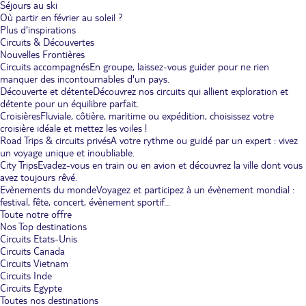
Séjours au ski
Où partir en février au soleil ?
Plus d'inspirations
Circuits & Découvertes
Nouvelles Frontières
Circuits accompagnés
En groupe, laissez-vous guider pour ne rien
manquer des incontournables d'un pays.
Découverte et détente
Découvrez nos circuits qui allient exploration et
détente pour un équilibre parfait.
Croisières
Fluviale, côtière, maritime ou expédition, choisissez votre
croisière idéale et mettez les voiles !
Road Trips & circuits privés
A votre rythme ou guidé par un expert : vivez
un voyage unique et inoubliable.
City Trips
Evadez-vous en train ou en avion et découvrez la ville dont vous
avez toujours rêvé.
Evènements du monde
Voyagez et participez à un évènement mondial :
festival, fête, concert, évènement sportif...
Toute notre offre
Nos Top destinations
Circuits Etats-Unis
Circuits Canada
Circuits Vietnam
Circuits Inde
Circuits Egypte
Toutes nos destinations