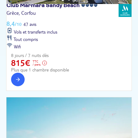
Club Marmara Sandy
Beach
Grèce, Corfou
8,4
/10
47 avis
Vols et transferts inclus
Tout compris
Wifi
8 jours / 7 nuits dès
815€
TTC
/ pers.
Plus que 1 chambre disponible