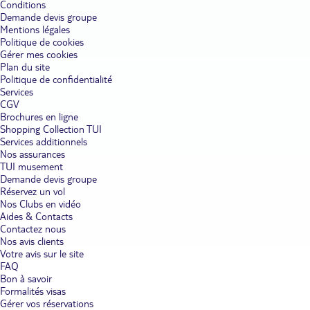
détente, des soins en spa et des dîners en tête-à-tête. Les familles
Conditions
optent volontiers pour les clubs Lookéa ou Marmara. Les services
Demande devis groupe
conçus pour les enfants et le programme d'animations promettent
Mentions légales
des moments inoubliables ensemble. Vous pouvez sélectionner les
Politique de cookies
points forts de votre hôtel ou club à Corfou. Il suffit d'utiliser les
Gérer mes cookies
filtres disponibles sur le site. Envie d'une salle de fitness, d'un
Plan du site
centre de plongée, d'une discothèque ou d'un terrain de tennis ?
Cochez la case correspondante dans le menu « équipements ».
Politique de confidentialité
Services
Les sites incontournables de Corfou.
Profitez de votre bon plan
CGV
séjour dans un hôtel ou un club à Corfou pour explorer cette île
Brochures en ligne
splendide de la mer Ionienne. Voici quelques-unes de ses
Shopping Collection TUI
attractions. La vieille ville de Corfou offre une parenthèse hors du
Services additionnels
temps lorsque vous flânez dans ses ruelles médiévales. Il y règne
Nos assurances
une douceur de vivre contagieuse. Les fortifications vénitiennes
TUI musement
témoignent de son histoire fascinante. Saviez-vous que
Demande devis groupe
l'impératrice Sissi passait ses étés dans le palais Achilleion à Corfou
Réservez un vol
? Visitez l'édifice et ses somptueux jardins. Les amateurs de
randonnée se lancent avec plaisir sur le sentier qui parcourt l'île du
Nos Clubs en vidéo
nord au sud. Les tourtereaux tentent de traverser le canal d'Amour
Aides & Contacts
à la nage. La légende promet des sentiments éternels à ceux qui
Contactez nous
réussissent. Les plages de Kavas et de Sidari ravissent les
Nos avis clients
noctambules. Votre hôtel ou club à Corfou organise des tours et
Votre avis sur le site
des activités intéressantes pour tous les goûts. Ne manquez pas de
FAQ
vous offrir une croisière sur les îles voisines.
Bon à savoir
Formalités visas
Découvertes culinaires et culturelles.
Corfou abrite plus de 800
Gérer vos réservations
églises et monastères orthodoxes. Ils font partie du patrimoine