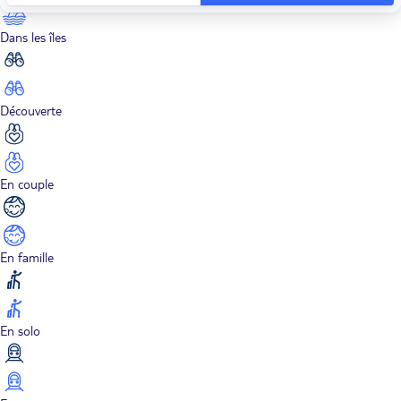
Dans les îles
Découverte
En couple
En famille
En solo