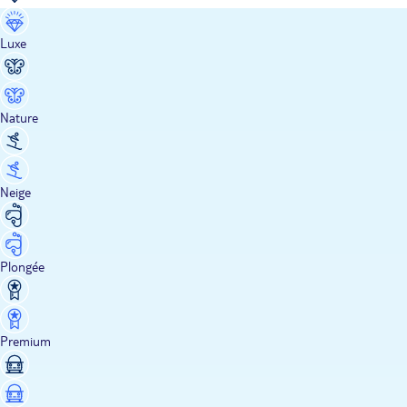
Luxe
Nature
Neige
Plongée
Premium