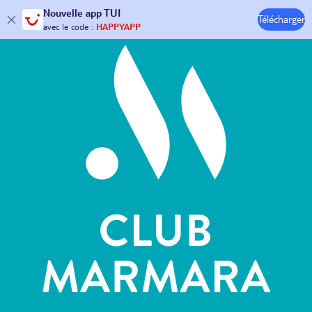
Hôtels & Clubs
Nouvelle
app TUI
Télécharger
30€ offerts*
sur votre
voyage !
avec le code :
HAPPYAPP