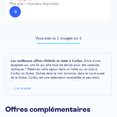
Plus que 1 chambre disponible
Vous avez vu 2 voyages sur 2
Les meilleures offres d'hôtels et clubs à Corfou.
Envie d'une
escapade sur une île qui allie tous les atouts pour des vacances
idylliques ? Réservez votre séjour dans un hôtel ou un club à
Corfou en Grèce. Nichée dans la mer Ionienne, dans le nord-ouest
de la Grèce, Corfou est une destination ensoleillée et pas chère.
Vous avez le choix entre une demi-douzaine d'établissements de
catégorie 3, 4 ou 5 étoiles. Les hôtels et clubs à Corfou vous
... Lire la suite
accueillent pour une durée minimum de 8 jours et 7 nuits. Pour
des séjours plus longs, certains établissements proposent des packs
à la semaine, alors que d'autres vous laissent la liberté de choisir le
nombre de nuitées. C'est le cas du Club Lookéa Capo di Corfou.
Plusieurs gammes TUI sont représentées sur l'île, dont le
Offres complémentaires
SPLASHWORLD Aqualand Resort. Dans la majorité des cas, vous
bénéficiez de la formule tout compris. Les vols, les transferts et