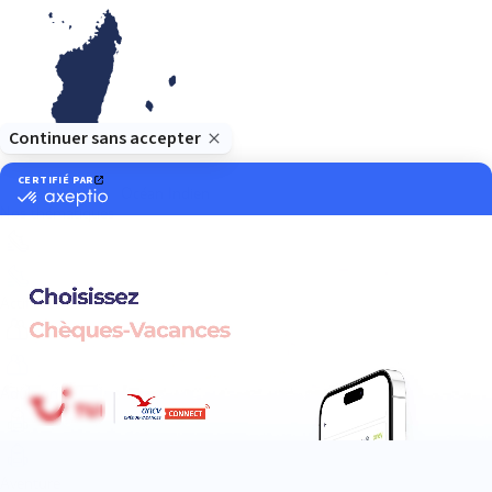
Océan Indien
Nos thématiques
Actif
Adult only
Aventure