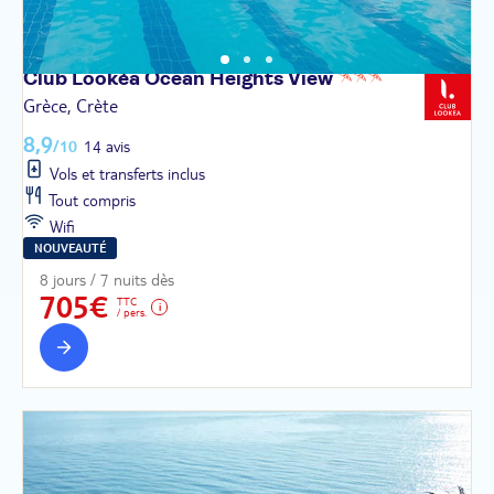
Club Lookéa Ocean Heights
View
Grèce, Crète
8,9
/10
14 avis
Vols et transferts inclus
Tout compris
Wifi
NOUVEAUTÉ
8 jours / 7 nuits dès
705€
TTC
/ pers.