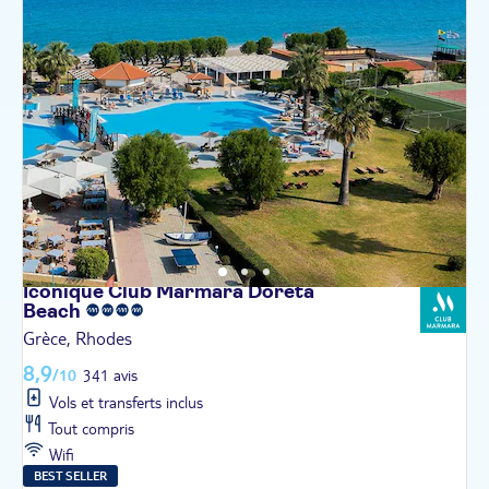
Iconique Club Marmara Doreta
Beach
Grèce, Rhodes
8,9
/10
341 avis
Vols et transferts inclus
Tout compris
Wifi
BEST SELLER