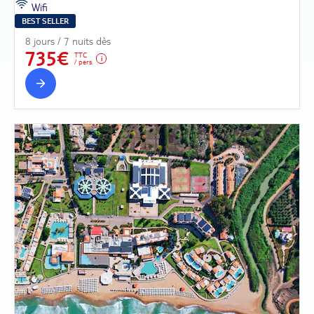
Wifi
BEST SELLER
8 jours / 7 nuits dès
735€
TTC
/ pers.