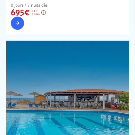
8 jours / 7 nuits dès
695€
TTC
/ pers.