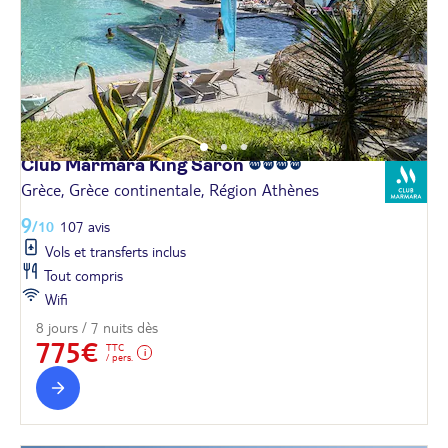
Club Marmara King
Saron
Grèce, Grèce continentale, Région Athènes
9
/10
107 avis
Vols et transferts inclus
Tout compris
Wifi
8 jours / 7 nuits dès
775€
TTC
/ pers.