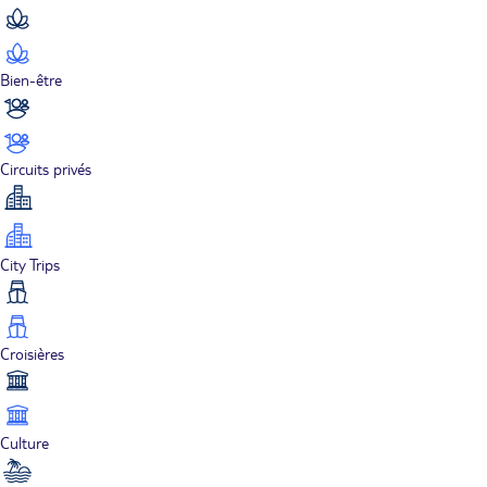
Bien-être
Circuits privés
City Trips
Croisières
Culture