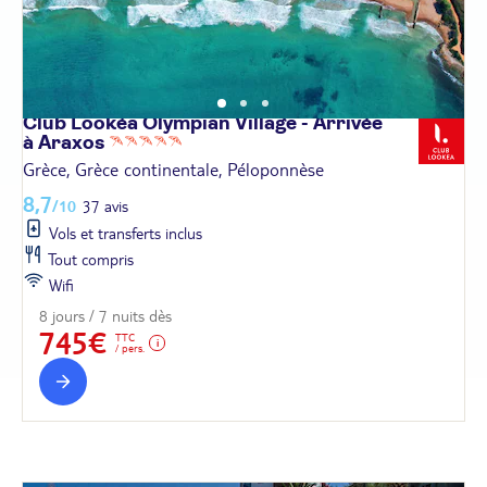
Club Lookéa Olympian Village - Arrivée
à
Araxos
Grèce, Grèce continentale, Péloponnèse
8,7
/10
37 avis
Vols et transferts inclus
Tout compris
Wifi
8 jours / 7 nuits dès
745€
TTC
/ pers.