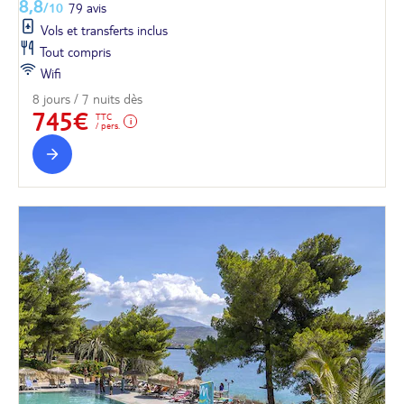
8,8
/10
79 avis
Vols et transferts inclus
Tout compris
Wifi
8 jours / 7 nuits dès
745€
TTC
/ pers.