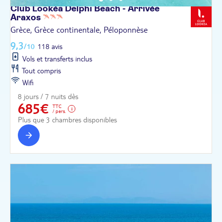
Club Lookéa Delphi Beach - Arrivée
Araxos
Grèce, Grèce continentale, Péloponnèse
9,3
/10
118 avis
Vols et transferts inclus
Tout compris
Wifi
8 jours / 7 nuits dès
685€
TTC
/ pers.
Plus que 3 chambres disponibles