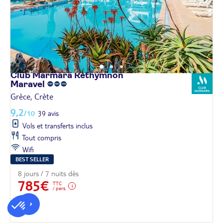
Club Marmara Réthymnon
Maravel
Grèce, Crète
9,2
/10
39 avis
Vols et transferts inclus
Tout compris
Wifi
BEST SELLER
8 jours / 7 nuits dès
785€
TTC
/ pers.