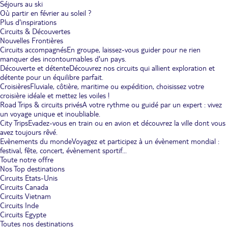
Séjours au ski
Où partir en février au soleil ?
Plus d'inspirations
Circuits & Découvertes
Nouvelles Frontières
Circuits accompagnés
En groupe, laissez-vous guider pour ne rien
manquer des incontournables d'un pays.
Découverte et détente
Découvrez nos circuits qui allient exploration et
détente pour un équilibre parfait.
Croisières
Fluviale, côtière, maritime ou expédition, choisissez votre
croisière idéale et mettez les voiles !
Road Trips & circuits privés
A votre rythme ou guidé par un expert : vivez
un voyage unique et inoubliable.
City Trips
Evadez-vous en train ou en avion et découvrez la ville dont vous
avez toujours rêvé.
Evènements du monde
Voyagez et participez à un évènement mondial :
festival, fête, concert, évènement sportif...
Toute notre offre
Nos Top destinations
Circuits Etats-Unis
Circuits Canada
Circuits Vietnam
Circuits Inde
Circuits Egypte
Toutes nos destinations