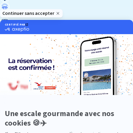
Luxe
Nature
Neige
Plongée
Premium