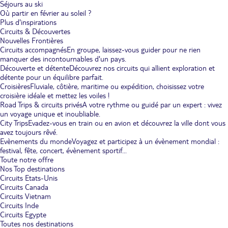
Séjours au ski
Où partir en février au soleil ?
Plus d'inspirations
Circuits & Découvertes
Nouvelles Frontières
Circuits accompagnés
En groupe, laissez-vous guider pour ne rien
manquer des incontournables d'un pays.
Découverte et détente
Découvrez nos circuits qui allient exploration et
détente pour un équilibre parfait.
Croisières
Fluviale, côtière, maritime ou expédition, choisissez votre
croisière idéale et mettez les voiles !
Road Trips & circuits privés
A votre rythme ou guidé par un expert : vivez
un voyage unique et inoubliable.
City Trips
Evadez-vous en train ou en avion et découvrez la ville dont vous
avez toujours rêvé.
Evènements du monde
Voyagez et participez à un évènement mondial :
festival, fête, concert, évènement sportif...
Toute notre offre
Nos Top destinations
Circuits Etats-Unis
Circuits Canada
Circuits Vietnam
Circuits Inde
Circuits Egypte
Toutes nos destinations