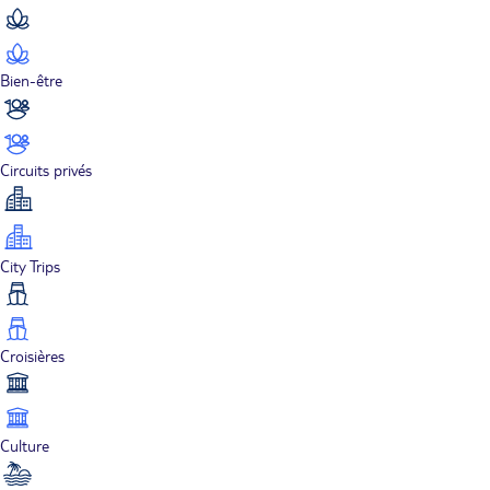
Bien-être
Circuits privés
City Trips
Croisières
Culture