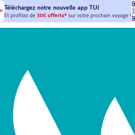
Téléchargez notre nouvelle
app TUI
Et profitez de
30€ offerts*
sur votre
prochain
voyage !
avec le code :
HAPPYAPP