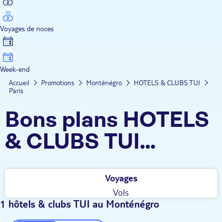
Voyages de noces
Week-end
Accueil
Promotions
Monténégro
HOTELS & CLUBS TUI
Paris
Bons plans HOTELS
& CLUBS TUI
Monténégro au
Voyages
départ de Paris
Vols
1 hôtels & clubs TUI au Monténégro