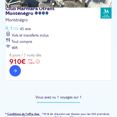
Club Marmara Otrant
Monténégro
Monténégro
9,1
/10
45 avis
Vols et transferts inclus
Tout compris
Wifi
8 jours / 7 nuits dès
910€
TTC
/ pers.
Vous avez vu 1 voyages sur 1
*
Conditions de l'offre App
: *30 € de réduction par dossier pour les 500 premières