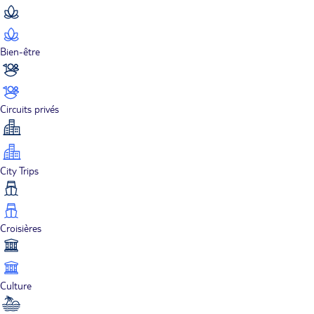
Bien-être
Circuits privés
City Trips
Croisières
Culture