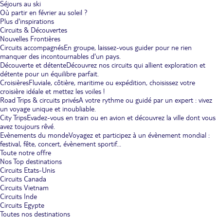
Séjours au ski
Où partir en février au soleil ?
Plus d'inspirations
Circuits & Découvertes
Nouvelles Frontières
Circuits accompagnés
En groupe, laissez-vous guider pour ne rien
manquer des incontournables d'un pays.
Découverte et détente
Découvrez nos circuits qui allient exploration et
détente pour un équilibre parfait.
Croisières
Fluviale, côtière, maritime ou expédition, choisissez votre
croisière idéale et mettez les voiles !
Road Trips & circuits privés
A votre rythme ou guidé par un expert : vivez
un voyage unique et inoubliable.
City Trips
Evadez-vous en train ou en avion et découvrez la ville dont vous
avez toujours rêvé.
Evènements du monde
Voyagez et participez à un évènement mondial :
festival, fête, concert, évènement sportif...
Toute notre offre
Nos Top destinations
Circuits Etats-Unis
Circuits Canada
Circuits Vietnam
Circuits Inde
Circuits Egypte
Toutes nos destinations