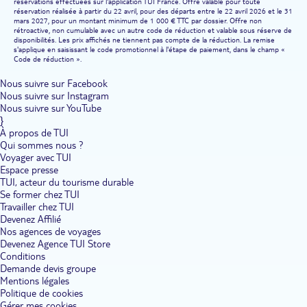
réservations effectuées sur l'application TUI France. Offre valable pour toute
réservation réalisée à partir du 22 avril, pour des départs entre le 22 avril 2026 et le 31
mars 2027, pour un montant minimum de 1 000 € TTC par dossier. Offre non
rétroactive, non cumulable avec un autre code de réduction et valable sous réserve de
disponibilités. Les prix affichés ne tiennent pas compte de la réduction. La remise
s'applique en saisissant le code promotionnel à l'étape de paiement, dans le champ «
Code de réduction ».
Nous suivre sur Facebook
Nous suivre sur Instagram
Nous suivre sur YouTube
}
À propos de TUI
Qui sommes nous ?
Voyager avec TUI
Espace presse
TUI, acteur du tourisme durable
Se former chez TUI
Travailler chez TUI
Devenez Affilié
Nos agences de voyages
Devenez Agence TUI Store
Conditions
Demande devis groupe
Mentions légales
Politique de cookies
Gérer mes cookies