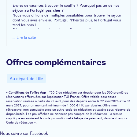
Envies de vacances à couper le souffle ? Pourquoi pas un de nos
séjour au Portugal pas cher
?
Nous vous offrons de multiples possibilités pour trouver le séjour
dont vous avez envie au Portugal. N'hésitez plus, le Portugal vous
tend les bras !
Découvrez nos bons plans séjours Portugal et faites vos bagages
pour votre voyage au Portugal.
... Lire la suite
Offres complémentaires
Au départ de Lille
*
Conditions de l'offre App
: *30 € de réduction par dossier pour les 500 premières
réservations effectuées sur l'application TUI France. Offre valable pour toute
réservation réalisée à partir du 22 avril, pour des départs entre le 22 avril 2026 et le 31
mars 2027, pour un montant minimum de 1 000 € TTC par dossier. Offre non
rétroactive, non cumulable avec un autre code de réduction et valable sous réserve de
disponibilités. Les prix affichés ne tiennent pas compte de la réduction. La remise
s'applique en saisissant le code promotionnel à l'étape de paiement, dans le champ «
Code de réduction ».
Nous suivre sur Facebook