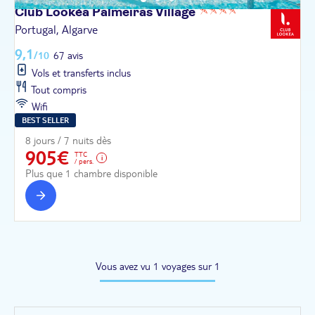
Club Lookéa Palmeiras
Village
Portugal, Algarve
9,1
/10
67 avis
Vols et transferts inclus
Tout compris
Wifi
BEST SELLER
8 jours / 7 nuits dès
905€
TTC
/ pers.
Plus que 1 chambre disponible
Vous avez vu 1 voyages sur 1