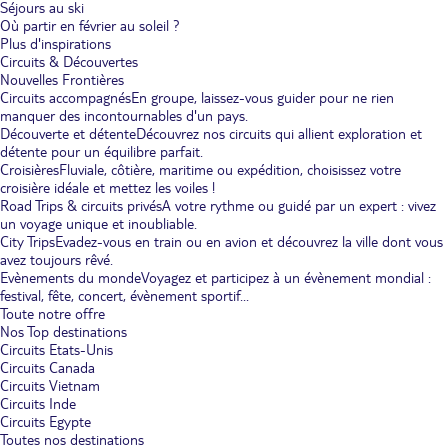
Séjours au ski
Où partir en février au soleil ?
Plus d'inspirations
Circuits & Découvertes
Nouvelles Frontières
Circuits accompagnés
En groupe, laissez-vous guider pour ne rien
manquer des incontournables d'un pays.
Découverte et détente
Découvrez nos circuits qui allient exploration et
détente pour un équilibre parfait.
Croisières
Fluviale, côtière, maritime ou expédition, choisissez votre
croisière idéale et mettez les voiles !
Road Trips & circuits privés
A votre rythme ou guidé par un expert : vivez
un voyage unique et inoubliable.
City Trips
Evadez-vous en train ou en avion et découvrez la ville dont vous
avez toujours rêvé.
Evènements du monde
Voyagez et participez à un évènement mondial :
festival, fête, concert, évènement sportif...
Toute notre offre
Nos Top destinations
Circuits Etats-Unis
Circuits Canada
Circuits Vietnam
Circuits Inde
Circuits Egypte
Toutes nos destinations