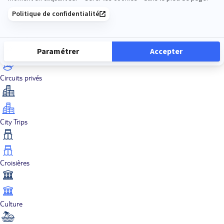
Bien-être
Circuits privés
City Trips
Croisières
Culture