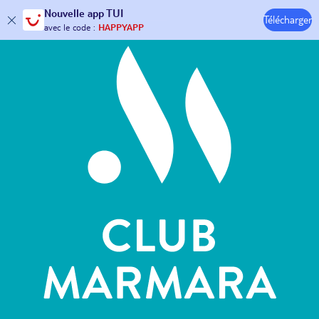
Hôtels & Clubs
Nouvelle
app TUI
Télécharger
30€ offerts*
sur votre
voyage !
avec le code :
HAPPYAPP